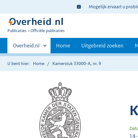
Ter
Mogelijk ervaart u prob
informatie:
U
Publicaties
Officiële publicaties
bent
Primaire
nu
Andere
Overheid.nl
Home
Uitgebreid zoeken
M
hier:
sites
navigatie
binnen
U bent hier:
Home
Kamerstuk 33000-A, nr. 9
K
Dat
14