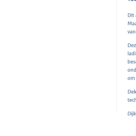
Dit
Maa
van
Dez
lad
bes
ond
om 
Dek
tec
Dijk