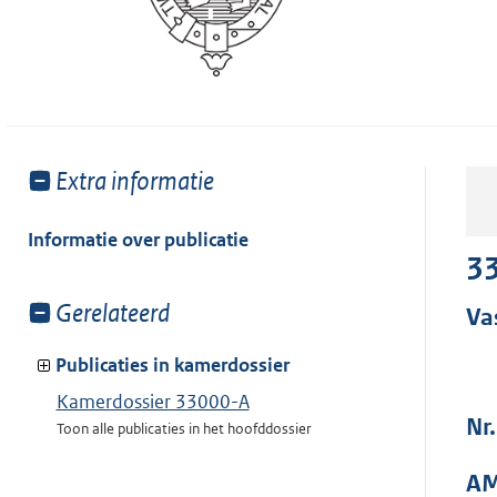
Toon
Extra informatie
meer
van:
Informatie over publicatie
33
Toon
Gerelateerd
Va
meer
van:
Publicaties in kamerdossier
Kamerdossier 33000-A
Nr.
Toon alle publicaties in het hoofddossier
AM