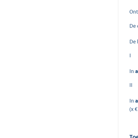
On
De 
De 
I
In
a
II
In
a
(x €
Toe