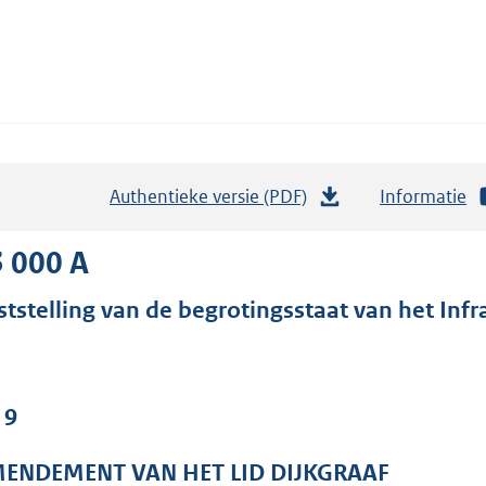
Authentieke versie (PDF)
b
Informatie
e
s
 000 A
t
ststelling van de begrotingsstaat van het Infr
a
n
d
s
 9
g
r
ENDEMENT VAN HET LID DIJKGRAAF