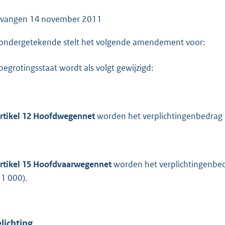
o
o
tvangen
14 november 2011
t
ondergetekende stelt het volgende amendement voor:
t
e
begrotingsstaat wordt als volgt gewijzigd:
:
4
2
K
rtikel 12 Hoofdwegennet
worden het verplichtingenbedrag
b
rtikel 15 Hoofdvaarwegennet
worden het verplichtingenbe
 1 000).
lichting