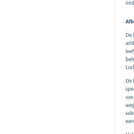
ond
Afb
De 
art
lee
bel
Luc
De 
spe
van
weg
sub
een