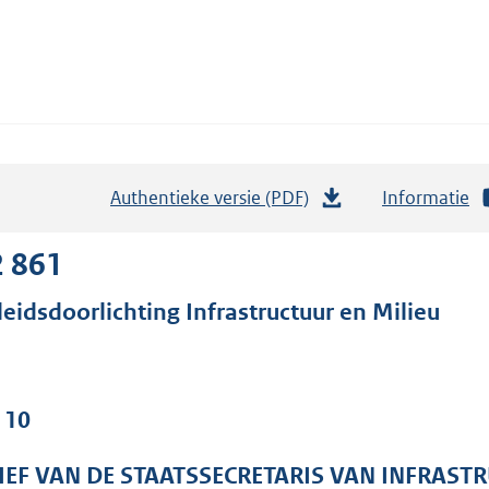
Authentieke versie (PDF)
b
Informatie
e
s
2 861
t
leidsdoorlichting Infrastructuur en Milieu
a
n
d
s
 10
g
r
IEF VAN DE STAATSSECRETARIS VAN INFRAST