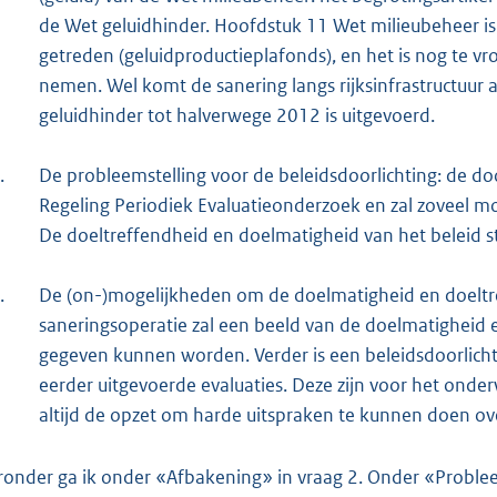
de Wet geluidhinder. Hoofdstuk 11 Wet milieubeheer i
getreden (geluidproductieplafonds), en het is nog te v
nemen. Wel komt de sanering langs rijksinfrastructuur 
geluidhinder tot halverwege 2012 is uitgevoerd.
.
De probleemstelling voor de beleidsdoorlichting: de doo
Regeling Periodiek Evaluatieonderzoek en zal zoveel mo
De doeltreffendheid en doelmatigheid van het beleid st
.
De (on-)mogelijkheden om de doelmatigheid en doeltref
saneringsoperatie zal een beeld van de doelmatigheid 
gegeven kunnen worden. Verder is een beleidsdoorlich
eerder uitgevoerde evaluaties. Deze zijn voor het ond
altijd de opzet om harde uitspraken te kunnen doen ov
ronder ga ik onder «Afbakening» in vraag 2. Onder «Probleems