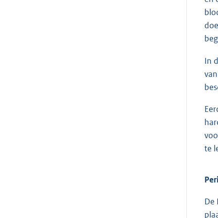
blo
doe
beg
In 
van
bes
Eer
har
voo
te l
Per
De 
pla