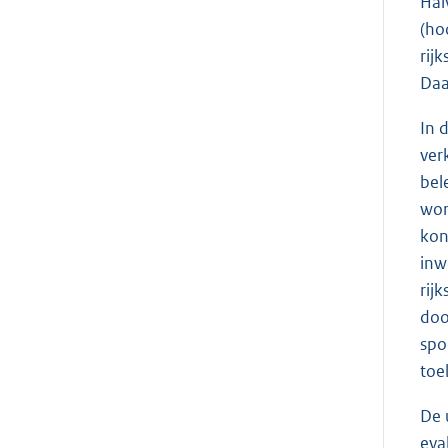
Hal
(ho
rij
Daa
In 
ver
bel
wor
kon
inw
rij
doo
spo
toe
De 
eva