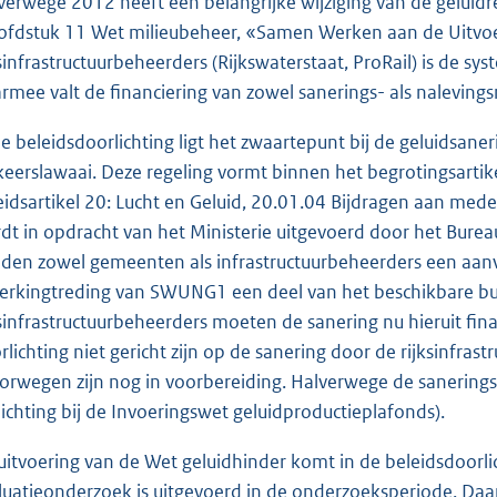
verwege 2012 heeft een belangrijke wijziging van de gelu
ofdstuk 11 Wet milieubeheer, «Samen Werken aan de Uitvoe
ksinfrastructuurbeheerders (Rijkswaterstaat, ProRail) is de s
rmee valt de financiering van zowel sanerings- als naleving
de beleidsdoorlichting ligt het zwaartepunt bij de geluidsan
keerslawaai. Deze regeling vormt binnen het begrotingsarti
eidsartikel 20: Lucht en Geluid, 20.01.04 Bijdragen aan med
dt in opdracht van het Ministerie uitgevoerd door het Bure
den zowel gemeenten als infrastructuurbeheerders een aanvr
erkingtreding van SWUNG1 een deel van het beschikbare bud
ksinfrastructuurbeheerders moeten de sanering nu hieruit fi
rlichting niet gericht zijn op de sanering door de rijksinfra
orwegen zijn nog in voorbereiding. Halverwege de sanerings
lichting bij de Invoeringswet geluidproductieplafonds).
uitvoering van de Wet geluidhinder komt in de beleidsdoorli
luatieonderzoek is uitgevoerd in de onderzoeksperiode. Daar