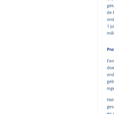
gel
de 
ond
1 j
mil
Pro
Een
doe
ond
geb
ing
Het
ges
en 