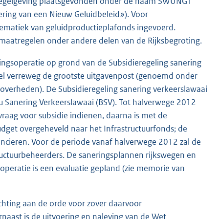
idregelgeving plaatsgevonden onder de naam SWUNG1
ring van een Nieuw Geluidbeleid»). Voor
ystematiek van geluidproductieplafonds ingevoerd.
smaatregelen onder andere delen van de Rijksbegroting.
eringsoperatie op grond van de Subsidieregeling sanering
kel verreweg de grootste uitgavenpost (genoemd onder
eoverheden). De Subsidieregeling sanering verkeerslawaai
au Sanering Verkeerslawaai (BSV). Tot halverwege 2012
aag voor subsidie indienen, daarna is met de
get overgeheveld naar het Infrastructuurfonds; de
nancieren. Voor de periode vanaf halverwege 2012 zal de
structuurbeheerders. De saneringsplannen rijkswegen en
operatie is een evaluatie gepland (zie memorie van
chting aan de orde voor zover daarvoor
naast is de uitvoering en naleving van de Wet