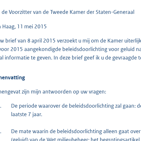
o
o
 de Voorzitter van de Tweede Kamer der Staten-Generaal
t
 Haag, 11 mei 2015
t
e
uw brief van 8 april 2015 verzoekt u mij om de Kamer uiterl
:
voor 2015 aangekondigde beleidsdoorlichting voor geluid nade
4
al informatie te geven. In deze brief geef ik u de gevraagde 
2
K
envatting
b
engevat zijn mijn antwoorden op uw vragen:
.
De periode waarover de beleidsdoorlichting zal gaan: de
laatste 7 jaar.
.
De mate waarin de beleidsdoorlichting alleen gaat ove
(geluid) van de Wet milieubeheer: het begrotingsartikel