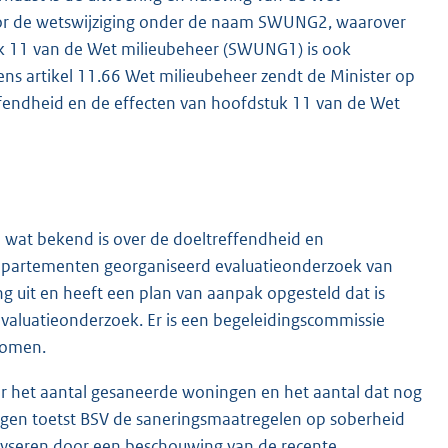
voor de wetswijziging onder de naam SWUNG2, waarover
k 11 van de Wet milieubeheer (SWUNG1) is ook
gens artikel 11.66 Wet milieubeheer zendt de Minister op
effendheid en de effecten van hoofdstuk 11 van de Wet
n wat bekend is over de doeltreffendheid en
departementen georganiseerd evaluatieonderzoek van
g uit en heeft een plan van aanpak opgesteld dat is
valuatieonderzoek. Er is een begeleidingscommissie
nomen.
er het aantal gesaneerde woningen en het aantal dat nog
agen toetst BSV de saneringsmaatregelen op soberheid
lyseren door een beschouwing van de recente