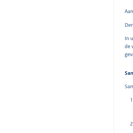
Aan
Den
In 
de 
gev
Sam
Sam
1
2