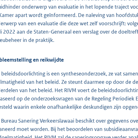
uidhinder onderwerp van evaluatie in het lopende traject 
Kamer apart wordt geïnformeerd. De naleving van hoofdstu
erwerp van een evaluatie die deze wet zelf voorschrijft: vol
uli 2022 aan de Staten-Generaal een verslag over de doeltr
ieubeheer in de praktijk.
bleemstelling en reikwijdte
 beleidsdoorlichting is een syntheseonderzoek, ze vat same
lmatigheid van het beleid. Ze steunt daarmee op door de 
erdelen van het beleid. Het RIVM voert de beleidsdoorlichtin
aseerd op de onderzoeksvragen van de Regeling Periodiek E
esteld waarin enkele onafhankelijke deskundigen zijn opge
 Bureau Sanering Verkeerslawaai beschikt over gegevens ov
aneerd moet worden. Bij het beoordelen van subsidieaanvr
doelmatigheid. Het RIVM zal de saneringsopgave verder ana