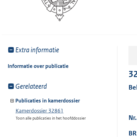
Toon
Extra informatie
meer
van:
Informatie over publicatie
3
Toon
Gerelateerd
Be
meer
van:
Publicaties in kamerdossier
Kamerdossier 32861
Nr.
Toon alle publicaties in het hoofddossier
BR