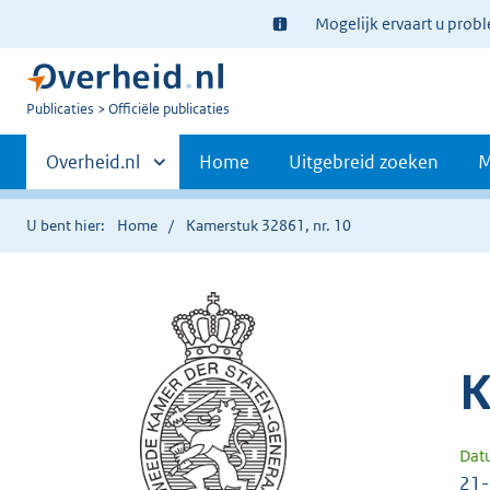
Ter
Mogelijk ervaart u prob
informatie:
U
Publicaties
Officiële publicaties
bent
Primaire
nu
Andere
Overheid.nl
Home
Uitgebreid zoeken
M
hier:
sites
navigatie
binnen
U bent hier:
Home
Kamerstuk 32861, nr. 10
K
Dat
21-