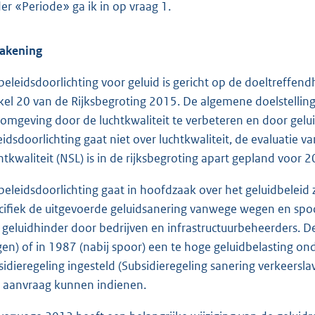
er «Periode» ga ik in op vraag 1.
akening
beleidsdoorlichting voor geluid is gericht op de doeltreffe
ikel 20 van de Rijksbegroting 2015. De algemene doelstelling
fomgeving door de luchtkwaliteit te verbeteren en door gel
eidsdoorlichting gaat niet over luchtkwaliteit, de evaluat
htkwaliteit (NSL) is in de rijksbegroting apart gepland voor 2
beleidsdoorlichting gaat in hoofdzaak over het geluidbeleid
cifiek de uitgevoerde geluidsanering vanwege wegen en sp
 geluidhinder door bedrijven en infrastructuurbeheerders. De
en) of in 1987 (nabij spoor) een te hoge geluidbelasting on
sidieregeling ingesteld (Subsidieregeling sanering verkeers
 aanvraag kunnen indienen.