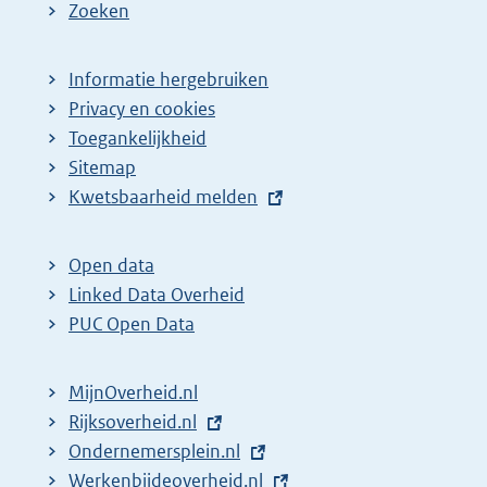
Zoeken
Informatie hergebruiken
Privacy en cookies
Toegankelijkheid
Sitemap
E
Kwetsbaarheid melden
x
t
Open data
e
Linked Data Overheid
r
PUC Open Data
n
e
MijnOverheid.nl
l
E
Rijksoverheid.nl
i
x
E
Ondernemersplein.nl
n
t
x
E
Werkenbijdeoverheid.nl