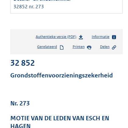
32852 nr. 273
Authentieke versie (PDF)
b
Informatie
e
Gerelateerd
Printen
Delen
s
t
32 852
a
n
d
Grondstoffenvoorzieningszekerheid
s
g
r
o
Nr. 273
o
t
t
MOTIE VAN DE LEDEN VAN ESCH EN
e
HAGEN
: