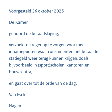
3
5
Voorgesteld
26 oktober 2023
K
b
De Kamer,
gehoord de beraadslaging,
verzoekt de regering te zorgen voor meer
innamepunten waar consumenten het betaalde
statiegeld weer terug kunnen krijgen, zoals
bijvoorbeeld in (sport)scholen, kantoren en
bouwcentra,
en gaat over tot de orde van de dag.
Van Esch
Hagen