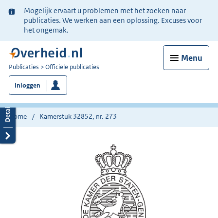
Ter
Mogelijk ervaart u problemen met het zoeken naar
informatie:
publicaties. We werken aan een oplossing. Excuses voor
het ongemak.
Menu
U
Publicaties
Officiële publicaties
bent
Inloggen
nu
hier:
Home
Kamerstuk 32852, nr. 273