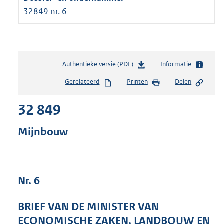
32849 nr. 6
Authentieke versie (PDF)
b
Informatie
e
Gerelateerd
Printen
Delen
s
t
32 849
a
n
d
Mijnbouw
s
g
r
o
Nr. 6
o
t
t
BRIEF VAN DE MINISTER VAN
e
ECONOMISCHE ZAKEN, LANDBOUW EN
: