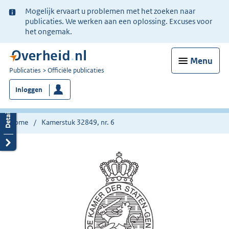
Ter
Mogelijk ervaart u problemen met het zoeken naar
informatie:
publicaties. We werken aan een oplossing. Excuses voor
het ongemak.
Menu
U
Publicaties
Officiële publicaties
bent
Inloggen
nu
hier:
Home
Kamerstuk 32849, nr. 6