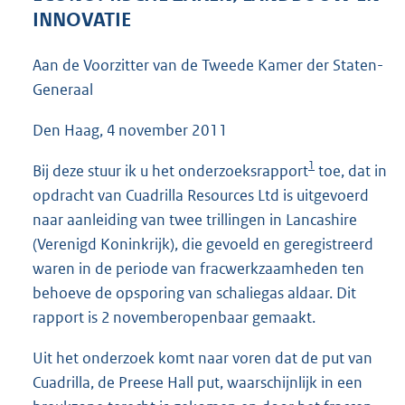
4
INNOVATIE
2
K
Aan de Voorzitter van de Tweede Kamer der Staten-
b
Generaal
Den Haag, 4 november 2011
1
Bij deze stuur ik u het onderzoeksrapport
toe, dat in
opdracht van Cuadrilla Resources Ltd is uitgevoerd
naar aanleiding van twee trillingen in Lancashire
(Verenigd Koninkrijk), die gevoeld en geregistreerd
waren in de periode van fracwerkzaamheden ten
behoeve de opsporing van schaliegas aldaar. Dit
rapport is 2 novemberopenbaar gemaakt.
Uit het onderzoek komt naar voren dat de put van
Cuadrilla, de Preese Hall put, waarschijnlijk in een