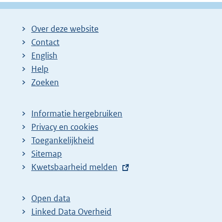
Over deze website
Contact
English
Help
Zoeken
Informatie hergebruiken
Privacy en cookies
Toegankelijkheid
Sitemap
E
Kwetsbaarheid melden
x
t
Open data
e
Linked Data Overheid
r