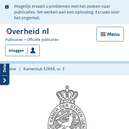
Ter
Mogelijk ervaart u problemen met het zoeken naar
informatie:
publicaties. We werken aan een oplossing. Excuses voor
het ongemak.
Menu
U
Publicaties
Officiële publicaties
bent
Inloggen
nu
hier:
Home
Kamerstuk 32849, nr. 3