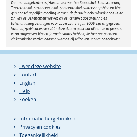
Disclaimer
De hier aangeboden pdf-bestanden van het Staatsblad, Staatscourant,
Tractatenblad, provinciaal blad, gemeenteblad, waterschapsblad en blad
gemeenschappelijke regeling vormen de formele bekendmakingen in de
zin van de Bekendmakingswet en de Rijkswet goedkeuring en
bekendmaking verdragen voor zover ze na 1 juli 2009 zijn uitgegeven.
Voor pdf-publicaties van vóór deze datum geldt dat alleen de in papieren
vorm uitgegeven bladen formele status hebben; de hier aangeboden
elektronische versies daarvan worden bij wijze van service aangeboden.
Over deze website
Contact
English
Help
Zoeken
Informatie hergebruiken
Privacy en cookies
Toegankelijkheid