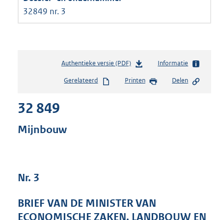
32849 nr. 3
Authentieke versie (PDF)
b
Informatie
e
Gerelateerd
Printen
Delen
s
t
32 849
a
n
d
Mijnbouw
s
g
r
o
Nr. 3
o
t
t
BRIEF VAN DE MINISTER VAN
e
ECONOMISCHE ZAKEN, LANDBOUW EN
: