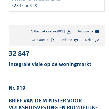
32847 nr. 919
Authentieke versie (PDF)
b
Informatie
e
Gerelateerd
Printen
Delen
s
t
32 847
a
n
d
Integrale visie op de woningmarkt
s
g
r
o
Nr. 919
o
t
t
BRIEF VAN DE MINISTER VOOR
e
VOLKSHUISVESTING EN RUIMTELIJKE
: