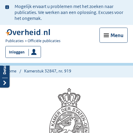
Ter
Mogelijk ervaart u problemen met het zoeken naar
informatie:
publicaties. We werken aan een oplossing. Excuses voor
het ongemak.
Menu
U
Publicaties
Officiële publicaties
bent
Inloggen
nu
hier:
Home
Kamerstuk 32847, nr. 919