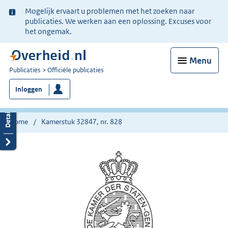
Ter
Mogelijk ervaart u problemen met het zoeken naar
informatie:
publicaties. We werken aan een oplossing. Excuses voor
het ongemak.
Menu
U
Publicaties
Officiële publicaties
bent
Inloggen
nu
hier:
Home
Kamerstuk 32847, nr. 828