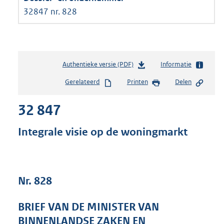
32847 nr. 828
Authentieke versie (PDF)
b
Informatie
e
Gerelateerd
Printen
Delen
s
t
32 847
a
n
d
Integrale visie op de woningmarkt
s
g
r
o
Nr. 828
o
t
t
BRIEF VAN DE MINISTER VAN
e
BINNENLANDSE ZAKEN EN
: