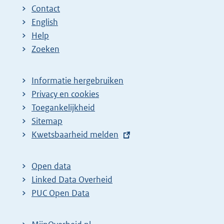
Contact
English
Help
Zoeken
Informatie hergebruiken
Privacy en cookies
Toegankelijkheid
Sitemap
E
Kwetsbaarheid melden
x
t
Open data
e
Linked Data Overheid
r
PUC Open Data
n
e