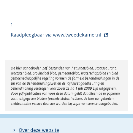
1
Raadpleegbaar via
E
www.tweedekamer.nl
x
t
e
r
Disclaimer
De hier aangeboden pdf-bestanden van het Staatsblad, Staatscourant,
Tractatenblad, provinciaal blad, gemeenteblad, waterschapsblad en blad
n
gemeenschappelijke regeling vormen de formele bekendmakingen in de
e
zin van de Bekendmakingswet en de Rijkswet goedkeuring en
bekendmaking verdragen voor zover ze na 1 juli 2009 zijn uitgegeven.
l
Voor pdf-publicaties van vóór deze datum geldt dat alleen de in papieren
i
vorm uitgegeven bladen formele status hebben; de hier aangeboden
elektronische versies daarvan worden bij wijze van service aangeboden.
n
k
:
Over deze website