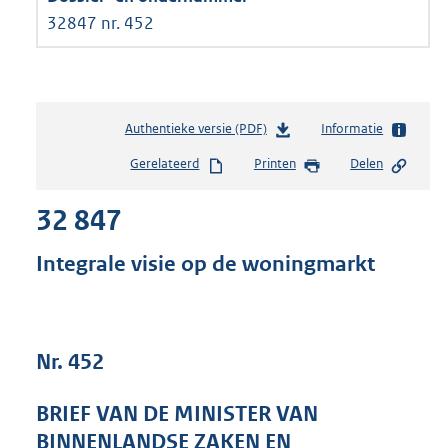
32847 nr. 452
Authentieke versie (PDF)
b
Informatie
e
Gerelateerd
Printen
Delen
s
t
32 847
a
n
d
Integrale visie op de woningmarkt
s
g
r
o
Nr. 452
o
t
t
BRIEF VAN DE MINISTER VAN
e
BINNENLANDSE ZAKEN EN
: