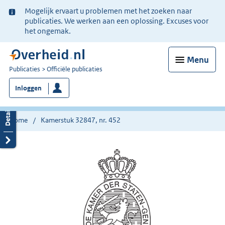
Ter
Mogelijk ervaart u problemen met het zoeken naar
informatie:
publicaties. We werken aan een oplossing. Excuses voor
het ongemak.
Menu
U
Publicaties
Officiële publicaties
bent
Inloggen
nu
hier:
Home
Kamerstuk 32847, nr. 452