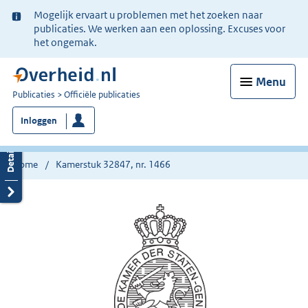
Ter
Mogelijk ervaart u problemen met het zoeken naar
informatie:
publicaties. We werken aan een oplossing. Excuses voor
het ongemak.
Menu
U
Publicaties
Officiële publicaties
bent
Inloggen
nu
hier:
Home
Kamerstuk 32847, nr. 1466