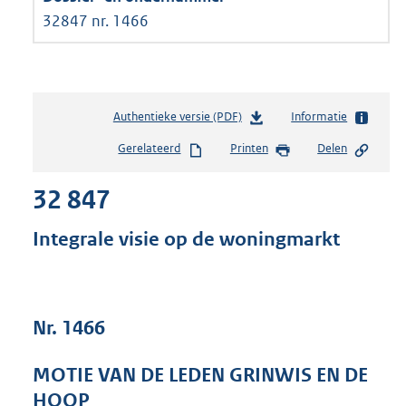
32847 nr. 1466
Authentieke versie (PDF)
b
Informatie
e
Gerelateerd
Printen
Delen
s
t
32 847
a
n
d
Integrale visie op de woningmarkt
s
g
r
o
Nr. 1466
o
t
t
MOTIE VAN DE LEDEN GRINWIS EN DE
e
HOOP
: