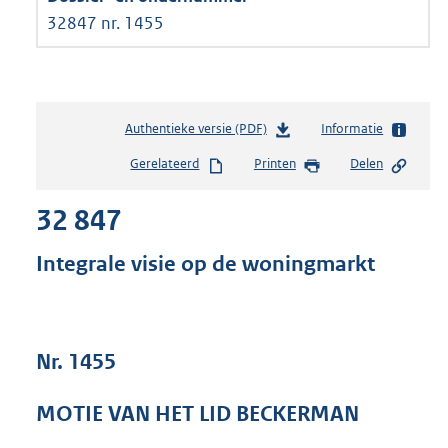
32847 nr. 1455
Authentieke versie (PDF)
b
Informatie
e
Gerelateerd
Printen
Delen
s
t
32 847
a
n
d
Integrale visie op de woningmarkt
s
g
r
o
Nr. 1455
o
t
t
MOTIE VAN HET LID BECKERMAN
e
: