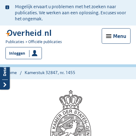
Ter
Mogelijk ervaart u problemen met het zoeken naar
informatie:
publicaties. We werken aan een oplossing. Excuses voor
het ongemak.
Menu
U
Publicaties
Officiële publicaties
bent
Inloggen
nu
hier:
Home
Kamerstuk 32847, nr. 1455