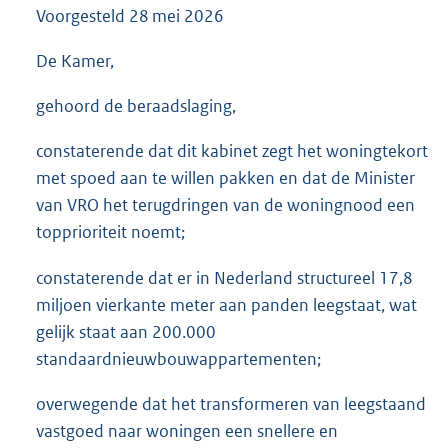
Voorgesteld
28 mei 2026
3
6
K
De Kamer,
b
gehoord de beraadslaging,
constaterende dat dit kabinet zegt het woningtekort
met spoed aan te willen pakken en dat de Minister
van VRO het terugdringen van de woningnood een
topprioriteit noemt;
constaterende dat er in Nederland structureel 17,8
miljoen vierkante meter aan panden leegstaat, wat
gelijk staat aan 200.000
standaardnieuwbouwappartementen;
overwegende dat het transformeren van leegstaand
vastgoed naar woningen een snellere en