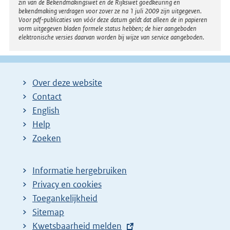
zin van de Bekendmakingswet en de Rijkswet goedkeuring en
bekendmaking verdragen voor zover ze na 1 juli 2009 zijn uitgegeven.
Voor pdf-publicaties van vóór deze datum geldt dat alleen de in papieren
vorm uitgegeven bladen formele status hebben; de hier aangeboden
elektronische versies daarvan worden bij wijze van service aangeboden.
Over deze website
Contact
English
Help
Zoeken
Informatie hergebruiken
Privacy en cookies
Toegankelijkheid
Sitemap
E
Kwetsbaarheid melden