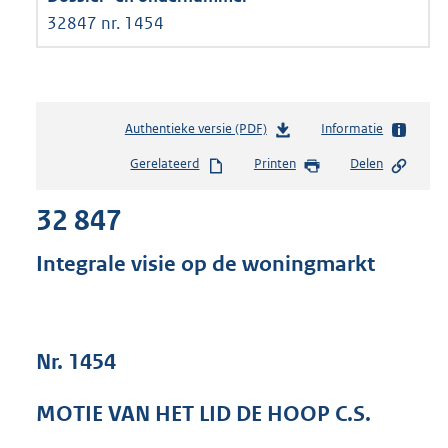
32847 nr. 1454
Authentieke versie (PDF)
b
Informatie
e
Gerelateerd
Printen
Delen
s
t
32 847
a
n
d
Integrale visie op de woningmarkt
s
g
r
o
Nr. 1454
o
t
t
MOTIE VAN HET LID DE HOOP C.S.
e
: