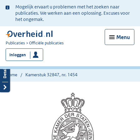
Ter
Mogelijk ervaart u problemen met het zoeken naar
informatie:
publicaties. We werken aan een oplossing. Excuses voor
het ongemak.
Menu
U
Publicaties
Officiële publicaties
bent
Inloggen
nu
hier:
Home
Kamerstuk 32847, nr. 1454