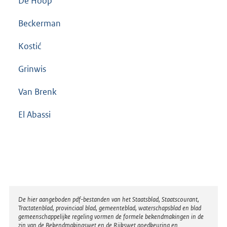
De Hoop
Beckerman
Kostić
Grinwis
Van Brenk
El Abassi
Disclaimer
De hier aangeboden pdf-bestanden van het Staatsblad, Staatscourant,
Tractatenblad, provinciaal blad, gemeenteblad, waterschapsblad en blad
gemeenschappelijke regeling vormen de formele bekendmakingen in de
zin van de Bekendmakingswet en de Rijkswet goedkeuring en