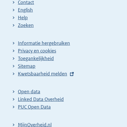
Contact
English
Help
Zoeken
Informatie hergebruiken
Privacy en cookies
Toegankelijkheid
Sitemap
E
Kwetsbaarheid melden
x
t
Open data
e
Linked Data Overheid
r
PUC Open Data
n
e
MijnOverheid.nl