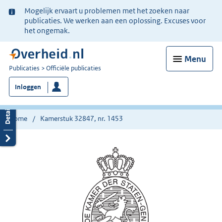
Ter
Mogelijk ervaart u problemen met het zoeken naar
informatie:
publicaties. We werken aan een oplossing. Excuses voor
het ongemak.
Menu
U
Publicaties
Officiële publicaties
bent
Inloggen
nu
hier:
Home
Kamerstuk 32847, nr. 1453