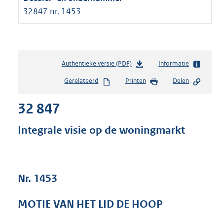
32847 nr. 1453
Authentieke versie (PDF)
b
Informatie
e
Gerelateerd
Printen
Delen
s
t
32 847
a
n
d
Integrale visie op de woningmarkt
s
g
r
o
Nr. 1453
o
t
t
MOTIE VAN HET LID DE HOOP
e
: