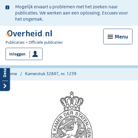
Ter
Mogelijk ervaart u problemen met het zoeken naar
informatie:
publicaties. We werken aan een oplossing. Excuses voor
het ongemak.
Menu
U
Publicaties
Officiële publicaties
bent
Inloggen
nu
hier:
Home
Kamerstuk 32847, nr. 1239