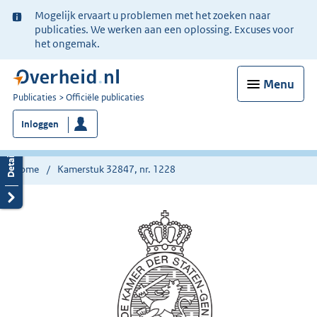
Ter
Mogelijk ervaart u problemen met het zoeken naar
informatie:
publicaties. We werken aan een oplossing. Excuses voor
het ongemak.
Menu
U
Publicaties
Officiële publicaties
bent
Inloggen
nu
hier:
Home
Kamerstuk 32847, nr. 1228