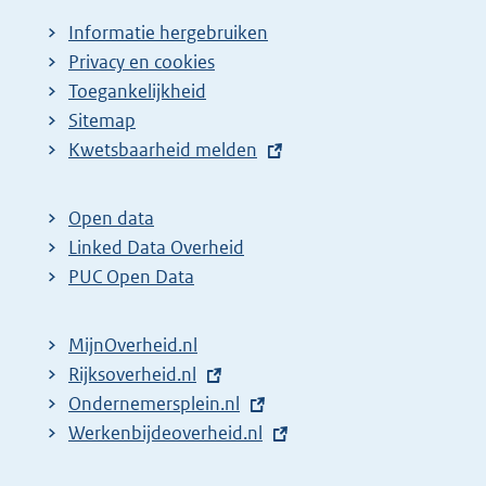
Informatie hergebruiken
Privacy en cookies
Toegankelijkheid
Sitemap
E
Kwetsbaarheid melden
x
t
Open data
e
Linked Data Overheid
r
PUC Open Data
n
e
MijnOverheid.nl
l
E
Rijksoverheid.nl
i
x
E
Ondernemersplein.nl
n
t
x
E
Werkenbijdeoverheid.nl
k
e
t
x
: