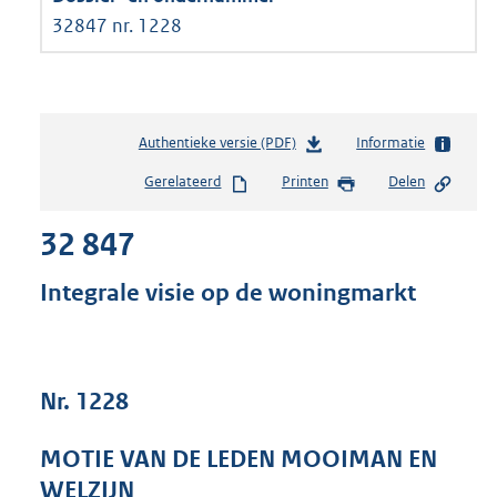
32847 nr. 1228
Authentieke versie (PDF)
b
Informatie
e
Gerelateerd
Printen
Delen
s
t
32 847
a
n
d
Integrale visie op de woningmarkt
s
g
r
o
Nr. 1228
o
t
t
MOTIE VAN DE LEDEN MOOIMAN EN
e
WELZIJN
: