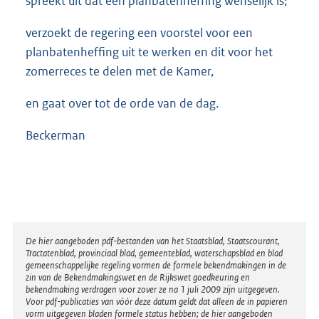
spreekt uit dat een planbatenheffing wenselijk is;
verzoekt de regering een voorstel voor een
planbatenheffing uit te werken en dit voor het
zomerreces te delen met de Kamer,
en gaat over tot de orde van de dag.
Beckerman
Disclaimer
De hier aangeboden pdf-bestanden van het Staatsblad, Staatscourant,
Tractatenblad, provinciaal blad, gemeenteblad, waterschapsblad en blad
gemeenschappelijke regeling vormen de formele bekendmakingen in de
zin van de Bekendmakingswet en de Rijkswet goedkeuring en
bekendmaking verdragen voor zover ze na 1 juli 2009 zijn uitgegeven.
Voor pdf-publicaties van vóór deze datum geldt dat alleen de in papieren
vorm uitgegeven bladen formele status hebben; de hier aangeboden