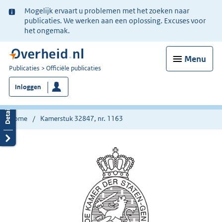
Ter
Mogelijk ervaart u problemen met het zoeken naar
informatie:
publicaties. We werken aan een oplossing. Excuses voor
het ongemak.
Menu
U
Publicaties
Officiële publicaties
bent
Inloggen
nu
hier:
Home
Kamerstuk 32847, nr. 1163