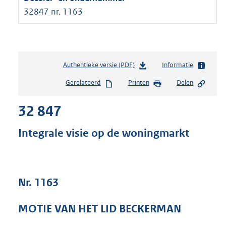
32847 nr. 1163
Authentieke versie (PDF)
b
Informatie
e
Gerelateerd
Printen
Delen
s
t
32 847
a
n
d
Integrale visie op de woningmarkt
s
g
r
o
Nr. 1163
o
t
t
MOTIE VAN HET LID BECKERMAN
e
: