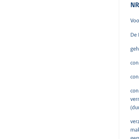
NR
Voo
De 
geh
con
con
con
ver
(du
ver
mak
gem