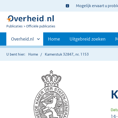
Ter
Mogelijk ervaart u prob
informatie:
U
Publicaties
Officiële publicaties
bent
Primaire
nu
Andere
Overheid.nl
Home
Uitgebreid zoeken
M
hier:
sites
navigatie
binnen
U bent hier:
Home
Kamerstuk 32847, nr. 1153
K
Dat
14-