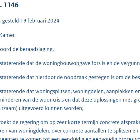
o
. 1146
o
t
rgesteld
13 februari 2024
t
e
Kamer,
:
oord de beraadslaging,
3
6
staterende dat de woningbouwopgave fors is en de vergunni
K
b
staterende dat hierdoor de noodzaak gestegen is om de bes
staterende dat woningsplitsen, woningdelen, aanplakken e
minderen van de wooncrisis en dat deze oplossingen met gro
urzaam) uitgevoerd kunnen worden;
zoekt de regering om op zeer korte termijn concrete afsprak
en van woningdelen, over concrete aantallen te splitsen en
eenten te komen tot een eenduidig en eenvoudig proces voo