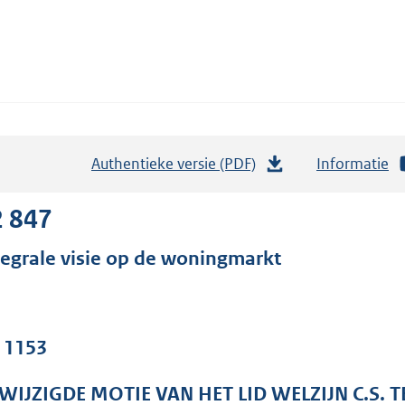
Authentieke versie (PDF)
b
Informatie
e
s
2 847
t
tegrale visie op de woningmarkt
a
n
d
s
. 1153
g
r
WIJZIGDE MOTIE VAN HET LID WELZIJN C.S.