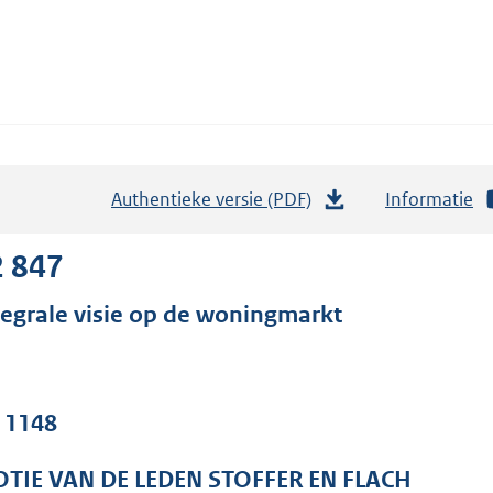
Authentieke versie (PDF)
b
Informatie
e
s
2 847
t
tegrale visie op de woningmarkt
a
n
d
s
. 1148
g
r
TIE VAN DE LEDEN STOFFER EN FLACH