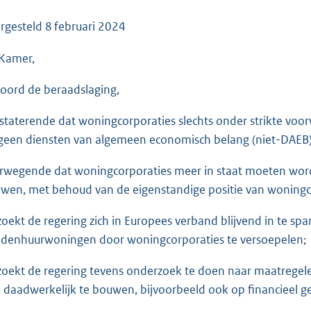
o
o
rgesteld
8 februari 2024
t
Kamer,
t
e
oord de beraadslaging,
:
3
staterende dat woningcorporaties slechts onder strikte
5
 geen diensten van algemeen economisch belang (niet-DAEB) 
K
b
rwegende dat woningcorporaties meer in staat moeten wo
wen, met behoud van de eigenstandige positie van woningc
zoekt de regering zich in Europees verband blijvend in te
denhuurwoningen door woningcorporaties te versoepelen;
zoekt de regering tevens onderzoek te doen naar maatregele
 daadwerkelijk te bouwen, bijvoorbeeld ook op financieel g