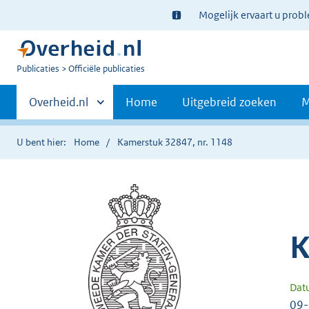
Ter
Mogelijk ervaart u prob
informatie:
U
Publicaties
Officiële publicaties
bent
Primaire
nu
Andere
Overheid.nl
Home
Uitgebreid zoeken
M
hier:
sites
navigatie
binnen
U bent hier:
Home
Kamerstuk 32847, nr. 1148
K
Dat
09-