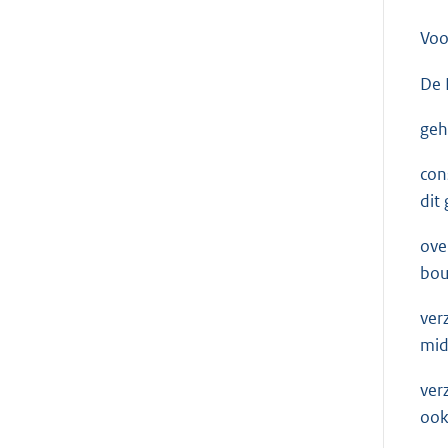
Voo
De 
geh
con
dit
ove
bou
ver
mid
ver
ook