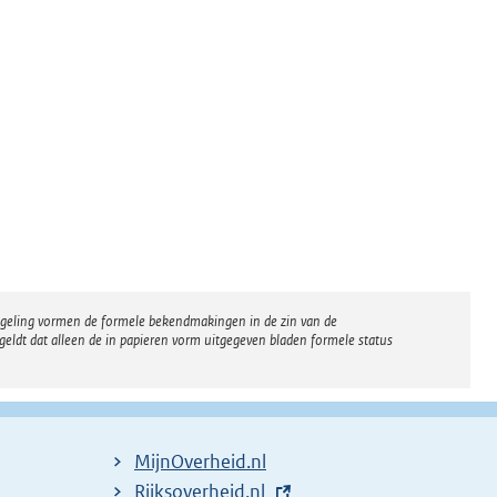
regeling vormen de formele bekendmakingen in de zin van de
eldt dat alleen de in papieren vorm uitgegeven bladen formele status
MijnOverheid.nl
E
Rijksoverheid.nl