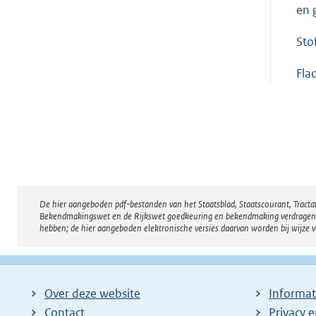
en 
Sto
Fla
De hier aangeboden pdf-bestanden van het Staatsblad, Staatscourant, Tract
Disclaimer
Bekendmakingswet en de Rijkswet goedkeuring en bekendmaking verdragen voor
hebben; de hier aangeboden elektronische versies daarvan worden bij wijze 
Over deze website
Informat
Contact
Privacy 