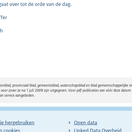
gaat over tot de orde van de dag.
ffer
ch
atenblad, provinciaal blad, gemeenteblad, waterschapsblad en blad gemeenschappelijke 
 zover ze na 1 juli 2009 zijn uitgegeven. Voor pdf-publicaties van vóór deze datum g
van service aangeboden.
ie hergebruiken
Open data
en cookies
Linked Data Overheid