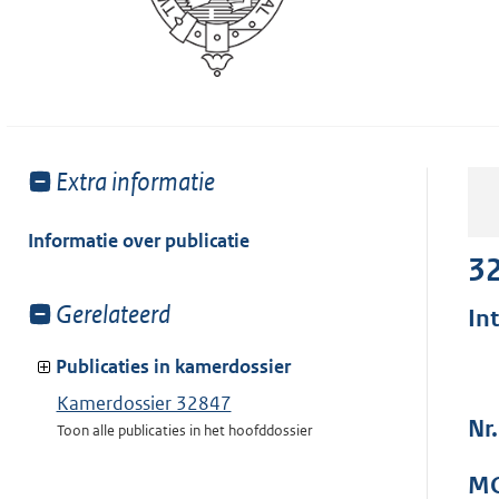
Toon
Extra informatie
meer
van:
Informatie over publicatie
3
Toon
Gerelateerd
In
meer
van:
Publicaties in kamerdossier
Kamerdossier 32847
Nr
Toon alle publicaties in het hoofddossier
MO