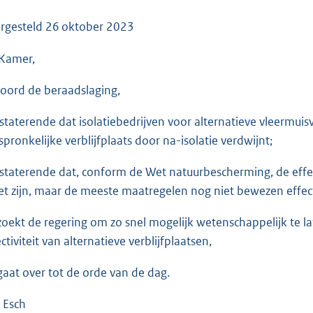
o
o
rgesteld
26 oktober 2023
t
Kamer,
t
e
oord de beraadslaging,
:
3
staterende dat isolatiebedrijven voor alternatieve vleermui
5
spronkelijke verblijfplaats door na-isolatie verdwijnt;
K
b
staterende dat, conform de Wet natuurbescherming, de effe
t zijn, maar de meeste maatregelen nog niet bewezen effecti
zoekt de regering om zo snel mogelijk wetenschappelijk te l
ctiviteit van alternatieve verblijfplaatsen,
gaat over tot de orde van de dag.
 Esch