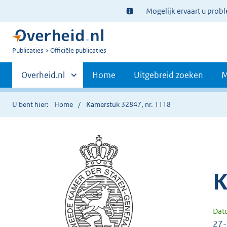
Ter
Mogelijk ervaart u prob
informatie:
U
Publicaties
Officiële publicaties
bent
Primaire
nu
Andere
Overheid.nl
Home
Uitgebreid zoeken
M
hier:
sites
navigatie
binnen
U bent hier:
Home
Kamerstuk 32847, nr. 1118
K
Dat
27-