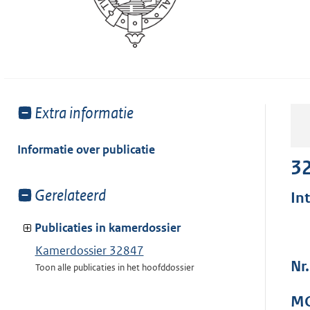
Toon
Extra informatie
meer
van:
Informatie over publicatie
3
Toon
Gerelateerd
In
meer
van:
Publicaties in kamerdossier
Kamerdossier 32847
Nr
Toon alle publicaties in het hoofddossier
MO