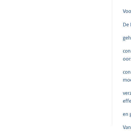
Voo
De 
geh
con
oor
con
moe
ver
effe
en 
Van