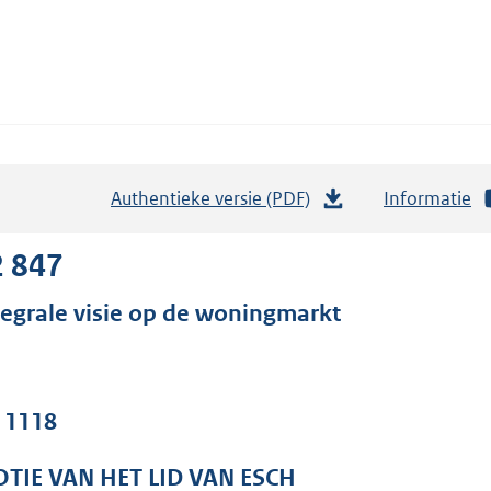
Authentieke versie (PDF)
b
Informatie
e
s
2 847
t
tegrale visie op de woningmarkt
a
n
d
s
. 1118
g
r
TIE VAN HET LID VAN ESCH