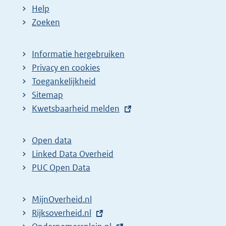
Help
Zoeken
Informatie hergebruiken
Privacy en cookies
Toegankelijkheid
Sitemap
E
Kwetsbaarheid melden
x
t
Open data
e
Linked Data Overheid
r
PUC Open Data
n
e
MijnOverheid.nl
l
E
Rijksoverheid.nl
i