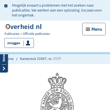
Ter
Mogelijk ervaart u problemen met het zoeken naar
informatie:
publicaties. We werken aan een oplossing. Excuses voor
het ongemak.
Menu
U
Publicaties
Officiële publicaties
bent
Inloggen
nu
hier:
Home
Kamerstuk 32847, nr. 1117