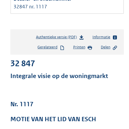
32847 nr. 1117
Authentieke versie (PDF)
b
Informatie
e
Gerelateerd
Printen
Delen
s
t
32 847
a
n
d
Integrale visie op de woningmarkt
s
g
r
o
Nr. 1117
o
t
t
MOTIE VAN HET LID VAN ESCH
e
: