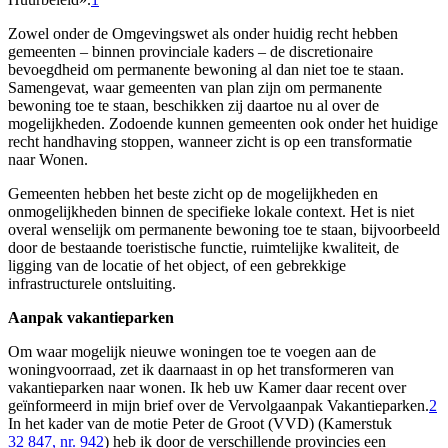
Zowel onder de Omgevingswet als onder huidig recht hebben
gemeenten – binnen provinciale kaders – de discretionaire
bevoegdheid om permanente bewoning al dan niet toe te staan.
Samengevat, waar gemeenten van plan zijn om permanente
bewoning toe te staan, beschikken zij daartoe nu al over de
mogelijkheden. Zodoende kunnen gemeenten ook onder het huidige
recht handhaving stoppen, wanneer zicht is op een transformatie
naar Wonen.
Gemeenten hebben het beste zicht op de mogelijkheden en
onmogelijkheden binnen de specifieke lokale context. Het is niet
overal wenselijk om permanente bewoning toe te staan, bijvoorbeeld
door de bestaande toeristische functie, ruimtelijke kwaliteit, de
ligging van de locatie of het object, of een gebrekkige
infrastructurele ontsluiting.
Aanpak vakantieparken
Om waar mogelijk nieuwe woningen toe te voegen aan de
woningvoorraad, zet ik daarnaast in op het transformeren van
vakantieparken naar wonen. Ik heb uw Kamer daar recent over
geïnformeerd in mijn brief over de Vervolgaanpak Vakantieparken.
2
In het kader van de motie Peter de Groot (VVD) (Kamerstuk
32 847, nr. 942
) heb ik door de verschillende provincies een