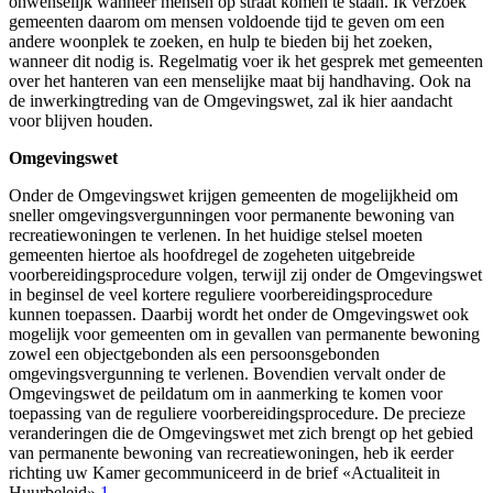
onwenselijk wanneer mensen op straat komen te staan. Ik verzoek
gemeenten daarom om mensen voldoende tijd te geven om een
andere woonplek te zoeken, en hulp te bieden bij het zoeken,
wanneer dit nodig is. Regelmatig voer ik het gesprek met gemeenten
over het hanteren van een menselijke maat bij handhaving. Ook na
de inwerkingtreding van de Omgevingswet, zal ik hier aandacht
voor blijven houden.
Omgevingswet
Onder de Omgevingswet krijgen gemeenten de mogelijkheid om
sneller omgevingsvergunningen voor permanente bewoning van
recreatiewoningen te verlenen. In het huidige stelsel moeten
gemeenten hiertoe als hoofdregel de zogeheten uitgebreide
voorbereidingsprocedure volgen, terwijl zij onder de Omgevingswet
in beginsel de veel kortere reguliere voorbereidingsprocedure
kunnen toepassen. Daarbij wordt het onder de Omgevingswet ook
mogelijk voor gemeenten om in gevallen van permanente bewoning
zowel een objectgebonden als een persoonsgebonden
omgevingsvergunning te verlenen. Bovendien vervalt onder de
Omgevingswet de peildatum om in aanmerking te komen voor
toepassing van de reguliere voorbereidingsprocedure. De precieze
veranderingen die de Omgevingswet met zich brengt op het gebied
van permanente bewoning van recreatiewoningen, heb ik eerder
richting uw Kamer gecommuniceerd in de brief «Actualiteit in
Huurbeleid».
1