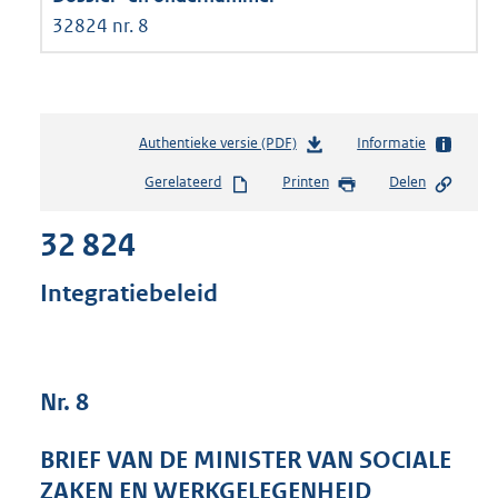
32824 nr. 8
Authentieke versie (PDF)
b
Informatie
e
Gerelateerd
Printen
Delen
s
t
32 824
a
n
d
Integratiebeleid
s
g
r
o
Nr. 8
o
t
t
BRIEF VAN DE MINISTER VAN SOCIALE
e
ZAKEN EN WERKGELEGENHEID
: