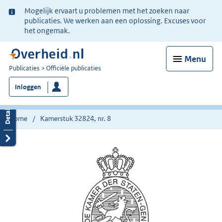
Ter
Mogelijk ervaart u problemen met het zoeken naar
informatie:
publicaties. We werken aan een oplossing. Excuses voor
het ongemak.
Menu
U
Publicaties
Officiële publicaties
bent
Inloggen
nu
hier:
Home
Kamerstuk 32824, nr. 8