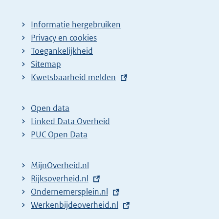
Informatie hergebruiken
Privacy en cookies
Toegankelijkheid
Sitemap
E
Kwetsbaarheid melden
x
t
Open data
e
Linked Data Overheid
r
PUC Open Data
n
e
MijnOverheid.nl
l
E
Rijksoverheid.nl
i
x
E
Ondernemersplein.nl
n
t
x
E
Werkenbijdeoverheid.nl
k
e
t
x