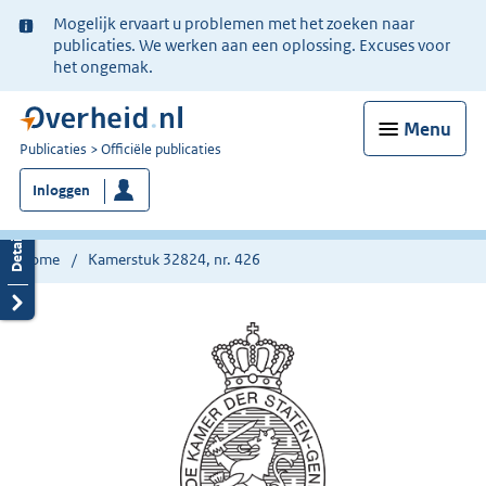
Ter
Mogelijk ervaart u problemen met het zoeken naar
informatie:
publicaties. We werken aan een oplossing. Excuses voor
het ongemak.
Menu
U
Publicaties
Officiële publicaties
bent
Inloggen
nu
hier:
Home
Kamerstuk 32824, nr. 426