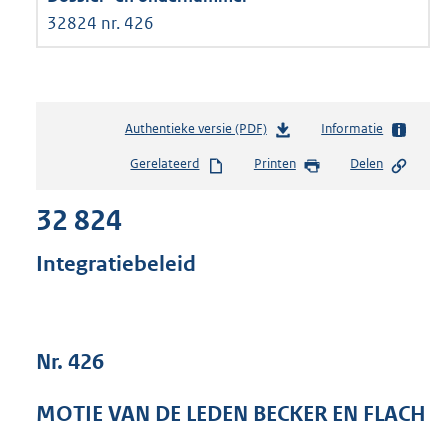
32824 nr. 426
Authentieke versie (PDF)
b
Informatie
e
Gerelateerd
Printen
Delen
s
t
32 824
a
n
d
Integratiebeleid
s
g
r
o
Nr. 426
o
t
t
MOTIE VAN DE LEDEN BECKER EN FLACH
e
: