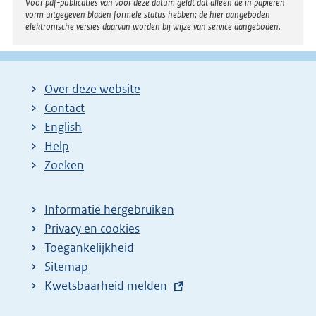
Voor pdf-publicaties van vóór deze datum geldt dat alleen de in papieren
vorm uitgegeven bladen formele status hebben; de hier aangeboden
elektronische versies daarvan worden bij wijze van service aangeboden.
Over deze website
Contact
English
Help
Zoeken
Informatie hergebruiken
Privacy en cookies
Toegankelijkheid
Sitemap
E
Kwetsbaarheid melden
x