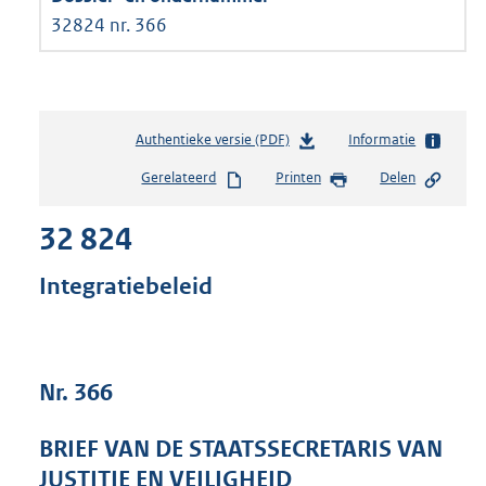
32824 nr. 366
Authentieke versie (PDF)
b
Informatie
e
Gerelateerd
Printen
Delen
s
t
32 824
a
n
d
Integratiebeleid
s
g
r
o
Nr. 366
o
t
t
BRIEF VAN DE STAATSSECRETARIS VAN
e
JUSTITIE EN VEILIGHEID
: