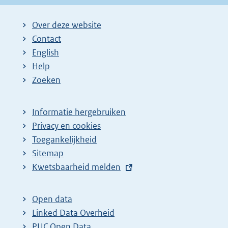
Over deze website
Contact
English
Help
Zoeken
Informatie hergebruiken
Privacy en cookies
Toegankelijkheid
Sitemap
E
Kwetsbaarheid melden
x
t
Open data
e
Linked Data Overheid
r
PUC Open Data