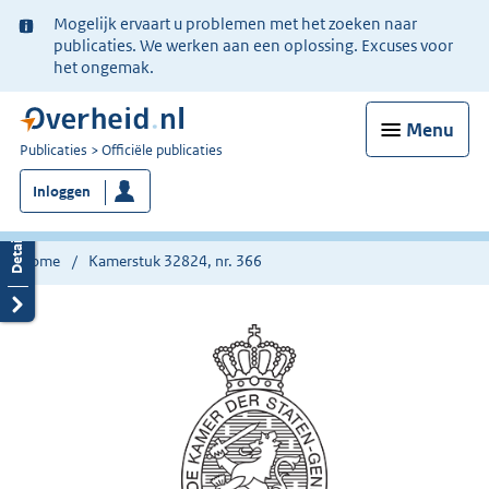
Ter
Mogelijk ervaart u problemen met het zoeken naar
informatie:
publicaties. We werken aan een oplossing. Excuses voor
het ongemak.
Menu
U
Publicaties
Officiële publicaties
bent
Inloggen
nu
hier:
Home
Kamerstuk 32824, nr. 366