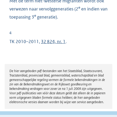
Met de term niet-westerse migranten wordt ook
e
verwezen naar vervolggeneraties (2
en indien van
e
toepassing 3
generatie).
4
TK 2010–2011,
32 824, nr. 1
.
Disclaimer
De hier aangeboden pdf-bestanden van het Staatsblad, Staatscourant,
Tractatenblad, provinciaal blad, gemeenteblad, waterschapsblad en blad
gemeenschappelijke regeling vormen de formele bekendmakingen in de
zin van de Bekendmakingswet en de Rijkswet goedkeuring en
bekendmaking verdragen voor zover ze na 1 juli 2009 zijn uitgegeven.
Voor pdf-publicaties van vóór deze datum geldt dat alleen de in papieren
vorm uitgegeven bladen formele status hebben; de hier aangeboden
elektronische versies daarvan worden bij wijze van service aangeboden.