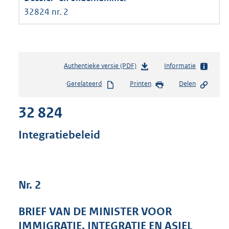
32824 nr. 2
Authentieke versie (PDF)
b
Informatie
e
Gerelateerd
Printen
Delen
s
t
32 824
a
n
d
Integratiebeleid
s
g
r
o
Nr. 2
o
t
t
BRIEF VAN DE MINISTER VOOR
e
IMMIGRATIE, INTEGRATIE EN ASIEL
: