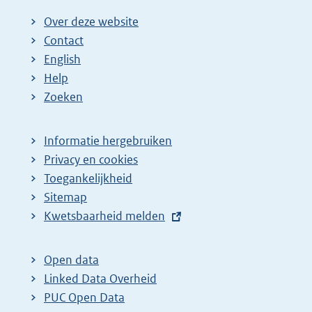
Over deze website
Contact
English
Help
Zoeken
Informatie hergebruiken
Privacy en cookies
Toegankelijkheid
Sitemap
E
Kwetsbaarheid melden
x
t
Open data
e
Linked Data Overheid
r
PUC Open Data
n