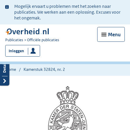
Ter
Mogelijk ervaart u problemen met het zoeken naar
informatie:
publicaties. We werken aan een oplossing. Excuses voor
het ongemak.
Menu
U
Publicaties
Officiële publicaties
bent
Inloggen
nu
hier:
Home
Kamerstuk 32824, nr. 2