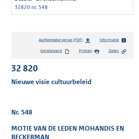
32820 nr. 548
Authentieke versie (PDF)
b
Informatie
e
Gerelateerd
Printen
Delen
s
t
32 820
a
n
d
Nieuwe visie cultuurbeleid
s
g
r
o
Nr. 548
o
t
t
MOTIE VAN DE LEDEN MOHANDIS EN
e
BECKERMAN
: