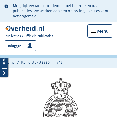
Ter
Mogelijk ervaart u problemen met het zoeken naar
informatie:
publicaties. We werken aan een oplossing. Excuses voor
het ongemak.
Menu
U
Publicaties
Officiële publicaties
bent
Inloggen
nu
hier:
Home
Kamerstuk 32820, nr. 548