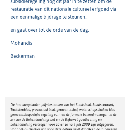
subsidieregeling nog dit jaar in te zetten om de
restauratie van dit nationale cultureel erfgoed via
een eenmalige bijdrage te steunen,
en gaat over tot de orde van de dag.
Mohandis
Beckerman
Disclaimer
De hier aangeboden pdf-bestanden van het Staatsblad, Staatscourant,
Tractatenblad, provinciaal blad, gemeenteblad, waterschapsblad en blad
gemeenschappelijke regeling vormen de formele bekendmakingen in de
zin van de Bekendmakingswet en de Rijkswet goedkeuring en
bekendmaking verdragen voor zover ze na 1 juli 2009 zijn uitgegeven.
Voor pdf-publicaties van vóór deze datum geldt dat alleen de in papieren