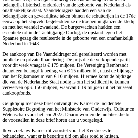
belangrijk historisch onderdeel van de geboorte van Nederland als
onafhankelijke staat. Vaandeldragers hadden een van de
belangrijkste en gevaarlijkste taken binnen de schutterijen in de 17de
eeuw: op het slagveld begeleidden ze de troepen in glanzende kledij
en met het vaandel zwaaiend. De burgerwachten hadden een
essentiële rol in de Tachtigjarige Oorlog, de opstand tegen het
Spaanse gezag die resulteerde in de geboorte van een onafhankelijk
Nederland in 1648.
De aankoop van De Vaandeldrager zal gerealiseerd worden met
publieke en private financiering. De prijs die de verkopende partij
voor dit werk vraagt is € 175 miljoen. De Vereniging Rembrandt
draagt een belangrijk bedrag van € 15 miljoen bij, naast de bijdrage
van het Rijksmuseum van € 10 miljoen. Hiermee komt de bijdrage
die van de Nederlandse Staat nodig is om het schilderij te kunnen
verwerven op € 150 miljoen, waarvan € 19 miljoen uit het museaal
aankoopfonds.
Gelijktijdig met deze brief ontvangt uw Kamer de Incidentele
Suppletoire Begroting van het Ministerie van Onderwijs, Cultuur en
Wetenschap voor het jaar 2022. Daarin worden de mutaties die bij
de voorstellen in deze brief horen aan u voorgelegd.
Ik verzoek uw Kamer dit voorstel voor het Kerstreces te
behandelen, want er is beperkte tijd om alles rond te krijgen.