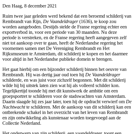
Den Haag, 8 december 2021
Ruim twee jaar geleden werd bekend dat een beroemd schilderij van
Rembrandt van Rijn,
De Vaandeldrager
(1636), te koop zou
worden aangeboden. Destijds stelde de Franse regering echter een
exportverbod in, voor een periode van 30 maanden. Nu deze
periode is verstreken, en de Franse regering heeft aangegeven zelf
niet tot aankoop over te gaan, heeft de Nederlandse regering het
voornemen samen met De Vereniging Rembrandt en Het
Rijksmuseum te Amsterdam, dit schilderij te kopen en het daarmee
voor altijd in het Nederlandse publieke domein te brengen.
Het gaat hierbij om een bijzonder schilderij binnen het oeuvre van
Rembrandt. Hij was dertig jaar oud toen hij
De Vaandeldrager
schilderde, en was juist voor zichzelf begonnen. Met dit schilderij
wilde hij bij uitstek laten zien wat hij als volleerd schilder kon.
Tegelijkertijd toonde hij met dit kunstwerk de ambitie om een
groepsportret te schilderen voor de stadswachten van Amsterdam.
Daarin slaagde hij zes jaar later, toen hij de opdracht verwierf om
De
Nachtwacht
te schilderen. Met de aankoop van dit schilderij kan een
ontbrekende schakel in het overzicht van het leven van Rembrandt
en zijn ontwikkeling als kunstenaar worden toegevoegd aan de
Collectie Nederland.
Het onderwerp van zijn schilderij, een vaandeldrager, toont een