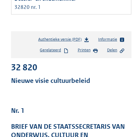
32820 nr. 1
Authentieke versie (PDF)
b
Informatie
e
Gerelateerd
Printen
Delen
s
t
32 820
a
n
d
Nieuwe visie cultuurbeleid
s
g
r
o
Nr. 1
o
t
t
BRIEF VAN DE STAATSSECRETARIS VAN
e
ONDERWIJS, CULTUUR EN
: