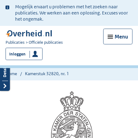
Ter
Mogelijk ervaart u problemen met het zoeken naar
informatie:
publicaties. We werken aan een oplossing. Excuses voor
het ongemak.
Menu
U
Publicaties
Officiële publicaties
bent
Inloggen
nu
hier:
Home
Kamerstuk 32820, nr. 1