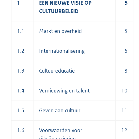
1
EEN NIEUWE VISIE OP
5
CULTUURBELEID
1.1
Markt en overheid
5
1.2
Internationalisering
6
1.3
Cultuureducatie
8
1.4
Vernieuwing en talent
10
1.5
Geven aan cultuur
11
1.6
Voorwaarden voor
12
rijksfinanciering