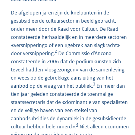
De afgelopen jaren zijn de knelpunten in de
gesubsidieerde cultuursector in beeld gebracht,
onder meer door de Raad voor Cultuur. De Raad
constateerde herhaaldelijk en in meerdere sectoren
«versnippering» of een «gebrek aan slagkracht»
2
door versnippering.
De Commissie d’Ancona
constateerde in 2006 dat de podiumkunsten zich
teveel hadden «losgezongen» van de samenleving
en wees op de gebrekkige aansluiting van het
3
aanbod op de vraag van het publiek.
En meer dan
tien jaar geleden constateerde de toenmalige
staatssecretaris dat de «dominantie van specialisten
en de veilige haven van een stelsel van
aanbodsubsidies de dynamiek in de gesubsidieerde
4
cultuur hebben belemmerd».
Niet alleen economen
wijzen op de keerzijden van te grote