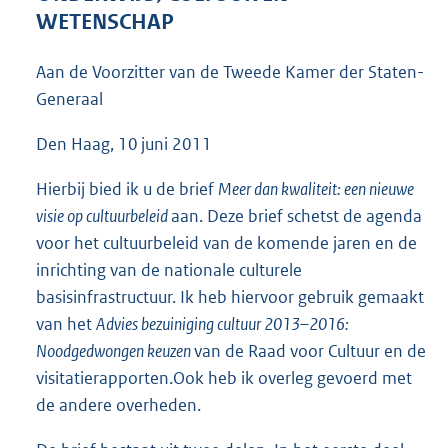
2
WETENSCHAP
5
3
Aan de Voorzitter van de Tweede Kamer der Staten-
K
Generaal
b
Den Haag, 10 juni 2011
Hierbij bied ik u de brief
Meer dan kwaliteit: een nieuwe
visie op cultuurbeleid
aan. Deze brief schetst de agenda
voor het cultuurbeleid van de komende jaren en de
inrichting van de nationale culturele
basisinfrastructuur. Ik heb hiervoor gebruik gemaakt
van het
Advies bezuiniging cultuur 2013–2016:
Noodgedwongen keuzen
van de Raad voor Cultuur en de
visitatierapporten.Ook heb ik overleg gevoerd met
de andere overheden.