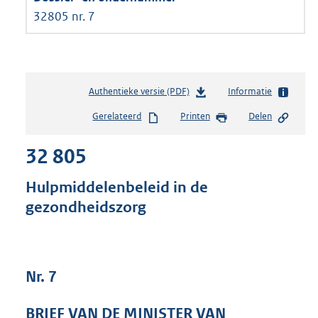
32805 nr. 7
Authentieke versie (PDF)
b
Informatie
e
Gerelateerd
Printen
Delen
s
t
32 805
a
n
d
Hulpmiddelenbeleid in de
s
gezondheidszorg
g
r
o
o
t
Nr. 7
t
e
BRIEF VAN DE MINISTER VAN
: