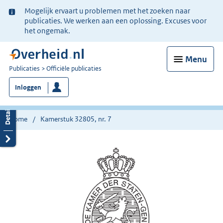
Ter
Mogelijk ervaart u problemen met het zoeken naar
informatie:
publicaties. We werken aan een oplossing. Excuses voor
het ongemak.
Menu
U
Publicaties
Officiële publicaties
bent
Inloggen
nu
hier:
Home
Kamerstuk 32805, nr. 7