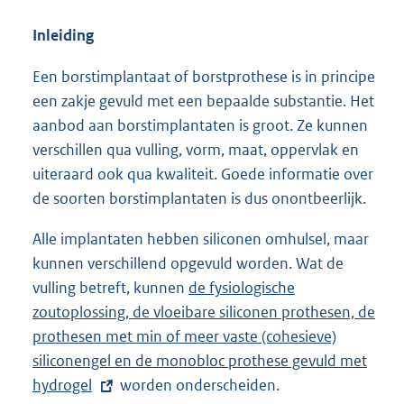
Inleiding
Een borstimplantaat of borstprothese is in principe
een zakje gevuld met een bepaalde substantie. Het
aanbod aan borstimplantaten is groot. Ze kunnen
verschillen qua vulling, vorm, maat, oppervlak en
uiteraard ook qua kwaliteit. Goede informatie over
de soorten borstimplantaten is dus onontbeerlijk.
Alle implantaten hebben siliconen omhulsel, maar
kunnen verschillend opgevuld worden. Wat de
vulling betreft, kunnen
E
de fysiologische
zoutoplossing, de vloeibare siliconen prothesen, de
x
prothesen met min of meer vaste (cohesieve)
t
siliconengel en de monobloc prothese gevuld met
e
hydrogel
worden onderscheiden.
r