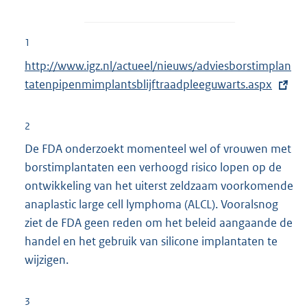
1
E
http://www.igz.nl/actueel/nieuws/adviesborstimplan
x
tatenpipenmimplantsblijftraadpleeguwarts.aspx
t
e
2
r
De FDA onderzoekt momenteel wel of vrouwen met
n
borstimplantaten een verhoogd risico lopen op de
e
ontwikkeling van het uiterst zeldzaam voorkomende
l
anaplastic large cell lymphoma (ALCL). Vooralsnog
i
ziet de FDA geen reden om het beleid aangaande de
n
handel en het gebruik van silicone implantaten te
k
wijzigen.
:
3