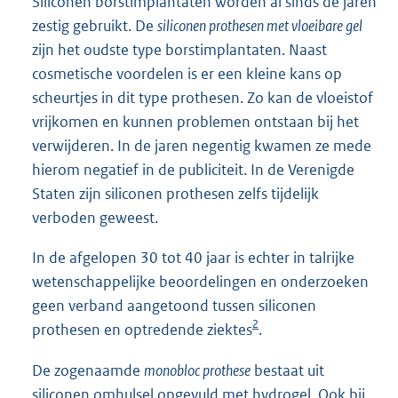
Siliconen borstimplantaten worden al sinds de jaren
zestig gebruikt. De
siliconen prothesen met vloeibare gel
zijn het oudste type borstimplantaten. Naast
cosmetische voordelen is er een kleine kans op
scheurtjes in dit type prothesen. Zo kan de vloeistof
vrijkomen en kunnen problemen ontstaan bij het
verwijderen. In de jaren negentig kwamen ze mede
hierom negatief in de publiciteit. In de Verenigde
Staten zijn siliconen prothesen zelfs tijdelijk
verboden geweest.
In de afgelopen 30 tot 40 jaar is echter in talrijke
wetenschappelijke beoordelingen en onderzoeken
geen verband aangetoond tussen siliconen
2
prothesen en optredende ziektes
.
De zogenaamde
monobloc prothese
bestaat uit
siliconen omhulsel opgevuld met hydrogel. Ook bij