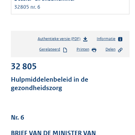
32805 nr. 6
Authentieke versie (PDF)
b
Informatie
e
Gerelateerd
Printen
Delen
s
t
32 805
a
n
d
Hulpmiddelenbeleid in de
s
gezondheidszorg
g
r
o
o
t
Nr. 6
t
e
BRIEF VAN DE MINISTER VAN
: