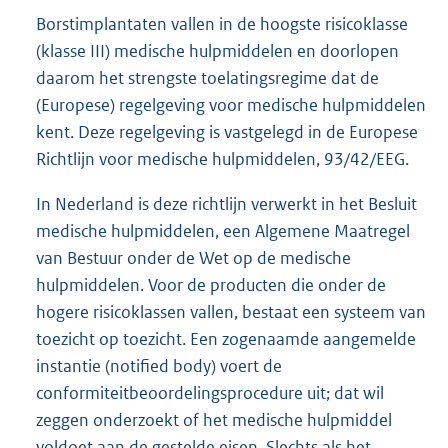
n
Borstimplantaten vallen in de hoogste risicoklasse
e
(klasse III) medische hulpmiddelen en doorlopen
l
daarom het strengste toelatingsregime dat de
i
(Europese) regelgeving voor medische hulpmiddelen
n
kent. Deze regelgeving is vastgelegd in de Europese
k
Richtlijn voor medische hulpmiddelen, 93/42/EEG.
:
In Nederland is deze richtlijn verwerkt in het Besluit
medische hulpmiddelen, een Algemene Maatregel
van Bestuur onder de Wet op de medische
hulpmiddelen. Voor de producten die onder de
hogere risicoklassen vallen, bestaat een systeem van
toezicht op toezicht. Een zogenaamde aangemelde
instantie (notified body) voert de
conformiteitbeoordelingsprocedure uit; dat wil
zeggen onderzoekt of het medische hulpmiddel
voldoet aan de gestelde eisen. Slechts als het