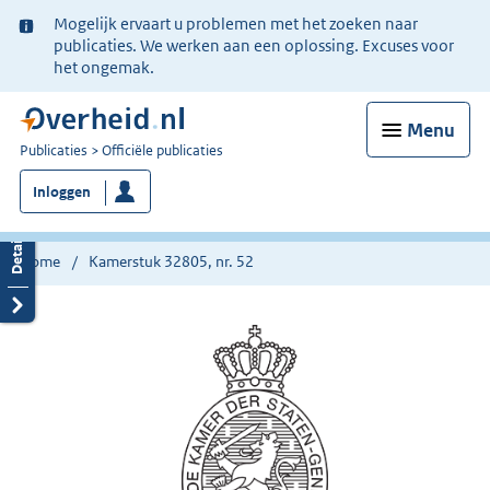
Ter
Mogelijk ervaart u problemen met het zoeken naar
informatie:
publicaties. We werken aan een oplossing. Excuses voor
het ongemak.
Menu
U
Publicaties
Officiële publicaties
bent
Inloggen
nu
hier:
Home
Kamerstuk 32805, nr. 52