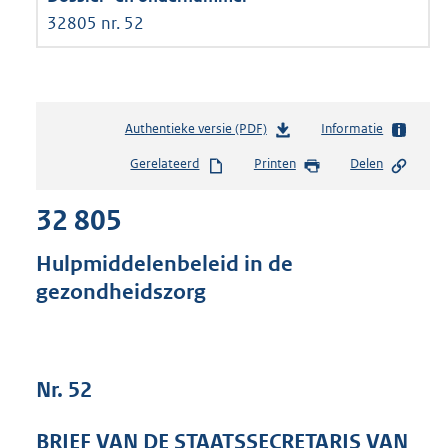
32805 nr. 52
Authentieke versie (PDF)
b
Informatie
e
Gerelateerd
Printen
Delen
s
t
32 805
a
n
d
Hulpmiddelenbeleid in de
s
gezondheidszorg
g
r
o
o
t
Nr. 52
t
e
BRIEF VAN DE STAATSSECRETARIS VAN
: