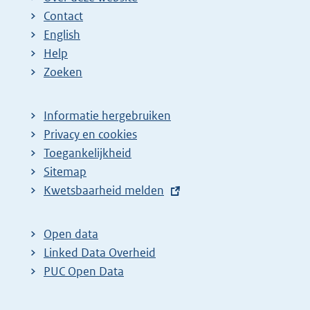
Contact
English
Help
Zoeken
Informatie hergebruiken
Privacy en cookies
Toegankelijkheid
Sitemap
E
Kwetsbaarheid melden
x
t
Open data
e
Linked Data Overheid
r
PUC Open Data
n
e