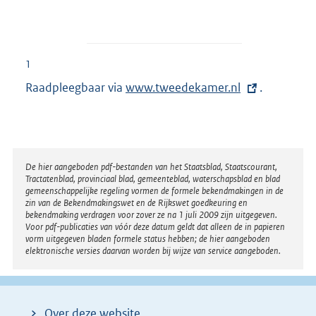
1
Raadpleegbaar via
E
www.tweedekamer.nl
.
x
t
e
r
Disclaimer
De hier aangeboden pdf-bestanden van het Staatsblad, Staatscourant,
Tractatenblad, provinciaal blad, gemeenteblad, waterschapsblad en blad
n
gemeenschappelijke regeling vormen de formele bekendmakingen in de
e
zin van de Bekendmakingswet en de Rijkswet goedkeuring en
bekendmaking verdragen voor zover ze na 1 juli 2009 zijn uitgegeven.
l
Voor pdf-publicaties van vóór deze datum geldt dat alleen de in papieren
i
vorm uitgegeven bladen formele status hebben; de hier aangeboden
elektronische versies daarvan worden bij wijze van service aangeboden.
n
k
:
Over deze website