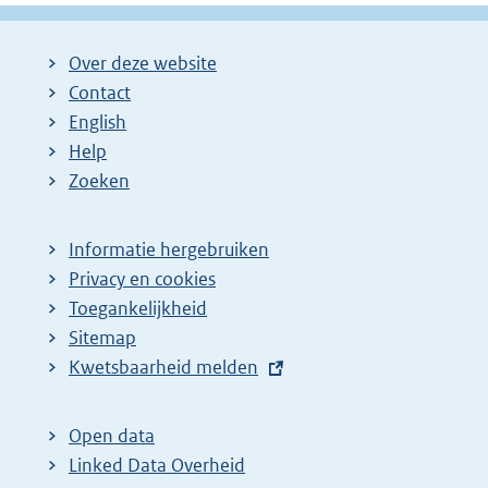
Over deze website
Contact
English
Help
Zoeken
Informatie hergebruiken
Privacy en cookies
Toegankelijkheid
Sitemap
E
Kwetsbaarheid melden
x
t
Open data
e
Linked Data Overheid
r