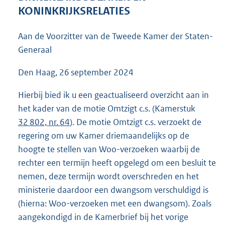
4
KONINKRIJKSRELATIES
0
K
Aan de Voorzitter van de Tweede Kamer der Staten-
b
Generaal
Den Haag, 26 september 2024
Hierbij bied ik u een geactualiseerd overzicht aan in
het kader van de motie Omtzigt c.s. (Kamerstuk
32 802, nr. 64
). De motie Omtzigt c.s. verzoekt de
regering om uw Kamer driemaandelijks op de
hoogte te stellen van Woo-verzoeken waarbij de
rechter een termijn heeft opgelegd om een besluit te
nemen, deze termijn wordt overschreden en het
ministerie daardoor een dwangsom verschuldigd is
(hierna: Woo-
verzoeken met een dwangsom). Zoals
aangekondigd in de Kamerbrief bij het vorige