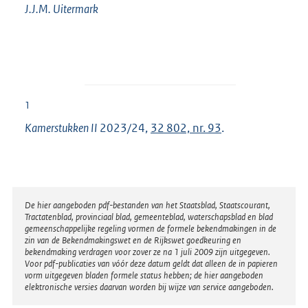
J.J.M.
Uitermark
1
Kamerstukken II
2023/24,
32 802, nr. 93
.
Disclaimer
De hier aangeboden pdf-bestanden van het Staatsblad, Staatscourant,
Tractatenblad, provinciaal blad, gemeenteblad, waterschapsblad en blad
gemeenschappelijke regeling vormen de formele bekendmakingen in de
zin van de Bekendmakingswet en de Rijkswet goedkeuring en
bekendmaking verdragen voor zover ze na 1 juli 2009 zijn uitgegeven.
Voor pdf-publicaties van vóór deze datum geldt dat alleen de in papieren
vorm uitgegeven bladen formele status hebben; de hier aangeboden
elektronische versies daarvan worden bij wijze van service aangeboden.