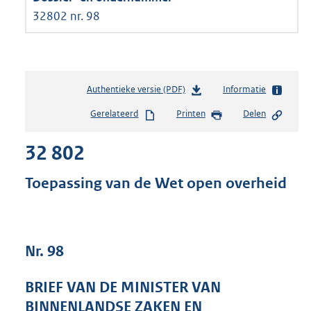
32802 nr. 98
Authentieke versie (PDF)
b
Informatie
e
Gerelateerd
Printen
Delen
s
t
32 802
a
n
d
Toepassing van de Wet open overheid
s
g
r
o
Nr. 98
o
t
t
BRIEF VAN DE MINISTER VAN
e
BINNENLANDSE ZAKEN EN
: