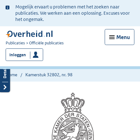
Ter
Mogelijk ervaart u problemen met het zoeken naar
informatie:
publicaties. We werken aan een oplossing. Excuses voor
het ongemak.
Menu
U
Publicaties
Officiële publicaties
bent
Inloggen
nu
hier:
Home
Kamerstuk 32802, nr. 98