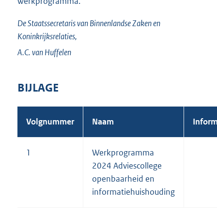
werkprogramma.
De Staatssecretaris van Binnenlandse Zaken en
Koninkrijksrelaties,
A.C. van
Huffelen
BIJLAGE
Volgnummer
Naam
Inform
1
Werkprogramma
2024 Adviescollege
openbaarheid en
informatiehuishouding