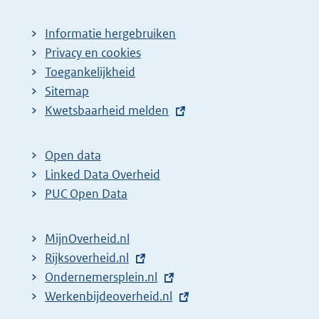
Informatie hergebruiken
Privacy en cookies
Toegankelijkheid
Sitemap
E
Kwetsbaarheid melden
x
t
Open data
e
Linked Data Overheid
r
PUC Open Data
n
e
MijnOverheid.nl
l
E
Rijksoverheid.nl
i
x
E
Ondernemersplein.nl
n
t
x
E
Werkenbijdeoverheid.nl
k
e
t
x