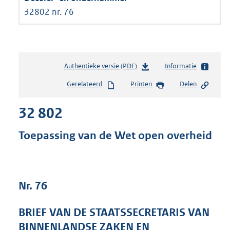
32802 nr. 76
Authentieke versie (PDF)
b
Informatie
e
Gerelateerd
Printen
Delen
s
t
32 802
a
n
d
Toepassing van de Wet open overheid
s
g
r
o
Nr. 76
o
t
t
BRIEF VAN DE STAATSSECRETARIS VAN
e
BINNENLANDSE ZAKEN EN
: