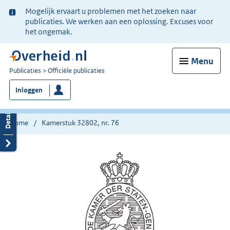
Ter
Mogelijk ervaart u problemen met het zoeken naar
informatie:
publicaties. We werken aan een oplossing. Excuses voor
het ongemak.
Menu
U
Publicaties
Officiële publicaties
bent
Inloggen
nu
hier:
Home
Kamerstuk 32802, nr. 76