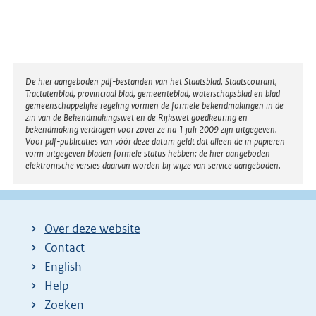
Disclaimer
De hier aangeboden pdf-bestanden van het Staatsblad, Staatscourant,
Tractatenblad, provinciaal blad, gemeenteblad, waterschapsblad en blad
gemeenschappelijke regeling vormen de formele bekendmakingen in de
zin van de Bekendmakingswet en de Rijkswet goedkeuring en
bekendmaking verdragen voor zover ze na 1 juli 2009 zijn uitgegeven.
Voor pdf-publicaties van vóór deze datum geldt dat alleen de in papieren
vorm uitgegeven bladen formele status hebben; de hier aangeboden
elektronische versies daarvan worden bij wijze van service aangeboden.
Over deze website
Contact
English
Help
Zoeken