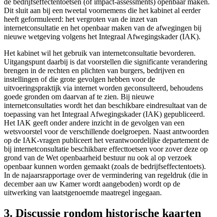
de bedrijfseffectentoetsen (of impact-assessments) openbaar maken.
Dit sluit aan bij een tweetal voornemens die het kabinet al eerder
heeft geformuleerd: het vergroten van de inzet van
internetconsultatie en het openbaar maken van de afwegingen bij
nieuwe wetgeving volgens het Integraal Afwegingskader (IAK).
Het kabinet wil het gebruik van internetconsultatie bevorderen.
Uitgangspunt daarbij is dat voorstellen die significante verandering
brengen in de rechten en plichten van burgers, bedrijven en
instellingen of die grote gevolgen hebben voor de
uitvoeringspraktijk via internet worden geconsulteerd, behoudens
goede gronden om daarvan af te zien. Bij nieuwe
internetconsultaties wordt het dan beschikbare eindresultaat van de
toepassing van het Integraal Afwegingskader (IAK) gepubliceerd.
Het IAK geeft onder andere inzicht in de gevolgen van een
wetsvoorstel voor de verschillende doelgroepen. Naast antwoorden
op de IAK-vragen publiceert het verantwoordelijke departement de
bij internetconsultatie beschikbare effecttoetsen voor zover deze op
grond van de Wet openbaarheid bestuur nu ook al op verzoek
openbaar kunnen worden gemaakt (zoals de bedrijfseffectentoets).
In de najaarsrapportage over de vermindering van regeldruk (die in
december aan uw Kamer wordt aangeboden) wordt op de
uitwerking van laatstgenoemde maatregel ingegaan.
3. Discussie rondom historische kaarten