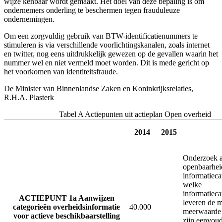
wijze kenbaar wordt gemaakt. Het doel van deze bepaling is om
ondernemers onderling te beschermen tegen frauduleuze
ondernemingen.
Om een zorgvuldig gebruik van BTW-identificatienummers te
stimuleren is via verschillende voorlichtingskanalen, zoals internet
en twitter, nog eens uitdrukkelijk gewezen op de gevallen waarin het
nummer wel en niet vermeld moet worden. Dit is mede gericht op
het voorkomen van identiteitsfraude.
De Minister van Binnenlandse Zaken en Koninkrijksrelaties,
R.H.A.
Plasterk
Tabel A Actiepunten uit actieplan Open overheid
2014
2015
Onderzoek a
openbaarhei
informatieca
welke
informatieca
ACTIEPUNT 1a Aanwijzen
leveren de 
categorieën overheidsinformatie
40.000
meerwaarde 
voor actieve beschikbaarstelling
zijn eenvoud