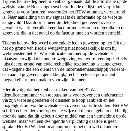
Tijdens het overleg heeft u kenbaar gemaakt dat de informatie op de
website van de Belastingdienst betreffende de lijst met verplichte
gegevens voor facturen, waaronder het BTW nummer, verwarrend
is. Naar aanleiding van uw signaal is de informatie op de website
aangevuld. Daardoor is meer duidelijkheid gecreëerd over de
gevallen waarin verplicht een factuur moet worden uitgereikt en de
gegevens die in dat geval op de factuur moeten worden vermeld.
Tijdens het overleg werd door enkele leden gewezen op het feit dat
het op grond van fiscale wetgeving niet noodzakelijk is om bij
webdiensten het BTW-identificatienummer op de website te
plaatsen, terwijl dat in andere wetgeving wel wordt verlangd. Het is
juist dat op grond van civielrechtelijke regelgeving is aangegeven
dat «degene die een dienst van de informatiemaatschappij verleent»
een aantal gegevens «gemakkelijk, rechtstreeks en permanent
toegankelijk» moet maken voor zijn afnemers.
Hieruit volgt dat het kenbaar maken van het BTW-
identificatienummer van toepassing is voor zover een ondernemer
via zijn website goederen of diensten te koop aanbiedt en het
mogelijk is om via die website een overeenkomst te sluiten. Het BW
schrijft echter niet voor op welke wijze dit dient te gebeuren. Het ligt
voor de hand dat dit gebeurt door middel van een vermelding op de
website, maar van een dwingende verplichting daartoe is geen
sprake. Het BTW-identificatienummer moet dan wel op andere