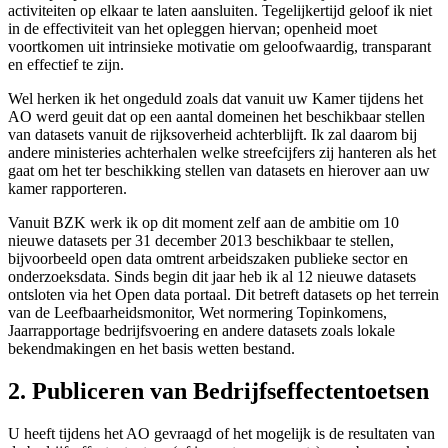
activiteiten op elkaar te laten aansluiten. Tegelijkertijd geloof ik niet
in de effectiviteit van het opleggen hiervan; openheid moet
voortkomen uit intrinsieke motivatie om geloofwaardig, transparant
en effectief te zijn.
Wel herken ik het ongeduld zoals dat vanuit uw Kamer tijdens het
AO werd geuit dat op een aantal domeinen het beschikbaar stellen
van datasets vanuit de rijksoverheid achterblijft. Ik zal daarom bij
andere ministeries achterhalen welke streefcijfers zij hanteren als het
gaat om het ter beschikking stellen van datasets en hierover aan uw
kamer rapporteren.
Vanuit BZK werk ik op dit moment zelf aan de ambitie om 10
nieuwe datasets per 31 december 2013 beschikbaar te stellen,
bijvoorbeeld open data omtrent arbeidszaken publieke sector en
onderzoeksdata. Sinds begin dit jaar heb ik al 12 nieuwe datasets
ontsloten via het Open data portaal. Dit betreft datasets op het terrein
van de Leefbaarheidsmonitor, Wet normering Topinkomens,
Jaarrapportage bedrijfsvoering en andere datasets zoals lokale
bekendmakingen en het basis wetten bestand.
2. Publiceren van Bedrijfseffectentoetsen
U heeft tijdens het AO gevraagd of het mogelijk is de resultaten van