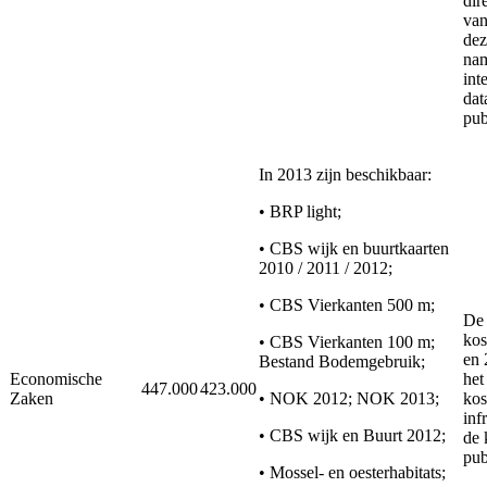
dir
va
dez
nam
int
dat
pub
In 2013 zijn beschikbaar:
• BRP light;
• CBS wijk en buurtkaarten
2010 / 2011 / 2012;
• CBS Vierkanten 500 m;
De 
kos
• CBS Vierkanten 100 m;
en 
Bestand Bodemgebruik;
Economische
het
447.000
423.000
Zaken
• NOK 2012; NOK 2013;
kos
inf
• CBS wijk en Buurt 2012;
de 
pub
• Mossel- en oesterhabitats;