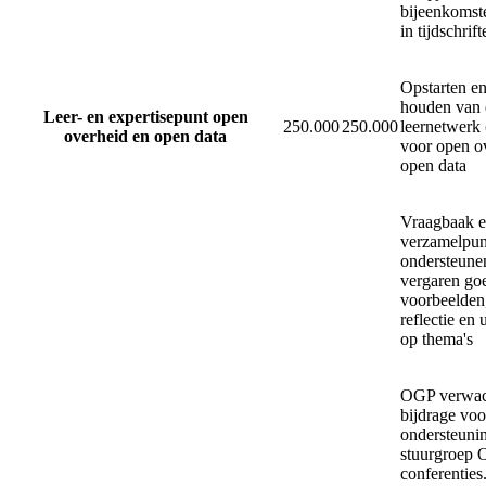
bijeenkomste
in tijdschrif
Opstarten en
houden van 
Leer- en expertisepunt open
250.000
250.000
leernetwerk
overheid en open data
voor open o
open data
Vraagbaak 
verzamelpun
ondersteunen
vergaren go
voorbeelden
reflectie en 
op thema's
OGP verwach
bijdrage voo
ondersteunin
stuurgroep 
conferenties