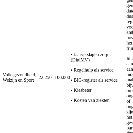
gen
ge
dat
dus
reg
voo
amb
hos
het
fru
• Jaarverslagen zorg
In 
(DigiMV)
aan
aan
• Regelhulp als service
moe
Volksgezondheid,
22.250
100.000
mak
Welzijn en Sport
• BIG-register als service
bij
• Kiesbeter
omd
ong
• Kosten van ziekten
of
on
zij
het
gev
par