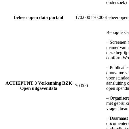
onderzoek)
beheer open data portaal
170.000
170.000
beheer open 
Beoogde sta
– Screenen 
manier van re
deze begrijp
conform Wo
– Publicatie
duurzame vo
voor standaa
ACTIEPUNT 3 Verkenning BZK
aansluiting 
30.000
Open uitgavendata
open spendin
– Organisere
met gebruike
vragen bea
– Daarnaast
documenter
verbreding 