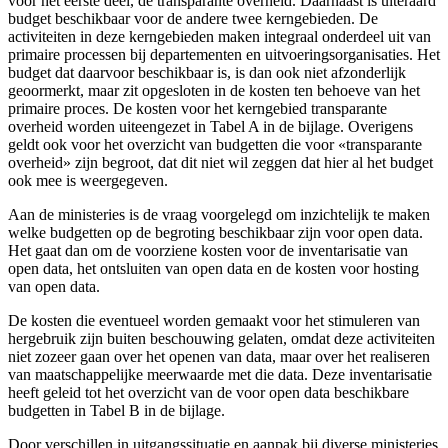
voor het eerste deel, de transparante overheid. Daarnaast is uiteraard
budget beschikbaar voor de andere twee kerngebieden. De
activiteiten in deze kerngebieden maken integraal onderdeel uit van
primaire processen bij departementen en uitvoeringsorganisaties. Het
budget dat daarvoor beschikbaar is, is dan ook niet afzonderlijk
geoormerkt, maar zit opgesloten in de kosten ten behoeve van het
primaire proces. De kosten voor het kerngebied transparante
overheid worden uiteengezet in Tabel A in de bijlage. Overigens
geldt ook voor het overzicht van budgetten die voor «transparante
overheid» zijn begroot, dat dit niet wil zeggen dat hier al het budget
ook mee is weergegeven.
Aan de ministeries is de vraag voorgelegd om inzichtelijk te maken
welke budgetten op de begroting beschikbaar zijn voor open data.
Het gaat dan om de voorziene kosten voor de inventarisatie van
open data, het ontsluiten van open data en de kosten voor hosting
van open data.
De kosten die eventueel worden gemaakt voor het stimuleren van
hergebruik zijn buiten beschouwing gelaten, omdat deze activiteiten
niet zozeer gaan over het openen van data, maar over het realiseren
van maatschappelijke meerwaarde met die data. Deze inventarisatie
heeft geleid tot het overzicht van de voor open data beschikbare
budgetten in Tabel B in de bijlage.
Door verschillen in uitgangssituatie en aanpak bij diverse ministeries