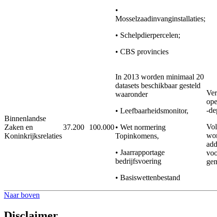
•
Mosselzaadinvanginstallaties;
• Schelpdierpercelen;
• CBS provincies
In 2013 worden minimaal 20
datasets beschikbaar gesteld
Ver
waaronder
op
-de
• Leefbaarheidsmonitor,
Binnenlandse
Vol
Zaken en
37.200
100.000
• Wet normering
wo
Koninkrijksrelaties
Topinkomens,
add
• Jaarrapportage
voo
bedrijfsvoering
gem
• Basiswettenbestand
Naar boven
Disclaimer