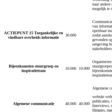
naar andere 
mogelijk te
Communicati
van informat
openbaar ma
ACTIEPUNT 15 Toegankelijke en
30.000
zodat aanslu
vindbare overheids informatie
gevonden op
omgeving bu
stakeholders
Organiseren
Bijeenkomsten stuurgroep en
stuurgroepen
10.000
10.000
inspiratieteam
bijeenkomst
inspiratietea
Algemene c
website verb
publicaties, 
Algemene communicatie
40.000
40.000
Interviews, 
filmpjes, ma