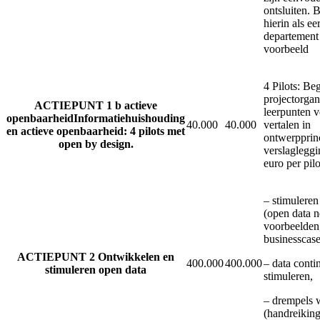
ontsluiten. 
hierin als ee
departement
voorbeeld
4 Pilots: Be
projectorgani
ACTIEPUNT 1 b actieve
leerpunten 
openbaarheidInformatiehuishouding
40.000
40.000
vertalen in
en actieve openbaarheid: 4 pilots met
ontwerpprin
open by design.
verslagleggi
euro per pilo
– stimuleren
(open data n
voorbeelden
businesscase
ACTIEPUNT 2 Ontwikkelen en
400.000
400.000
– data contin
stimuleren open data
stimuleren,
– drempels
(handreikin