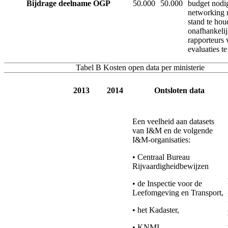
Bijdrage deelname OGP
50.000
50.000
budget nodi
networking 
stand te hou
onafhankeli
rapporteurs 
evaluaties te
Tabel B Kosten open data per ministerie
2013
2014
Ontsloten data
Een veelheid aan datasets
van I&M en de volgende
I&M-organisaties:
• Centraal Bureau
Rijvaardigheidbewijzen
• de Inspectie voor de
Leefomgeving en Transport,
• het Kadaster,
• KNMI,