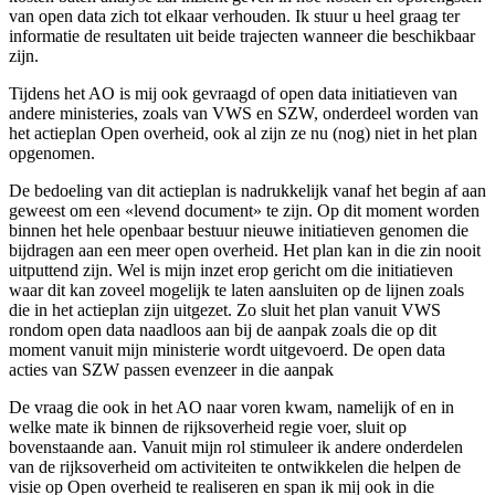
van open data zich tot elkaar verhouden. Ik stuur u heel graag ter
informatie de resultaten uit beide trajecten wanneer die beschikbaar
zijn.
Tijdens het AO is mij ook gevraagd of open data initiatieven van
andere ministeries, zoals van VWS en SZW, onderdeel worden van
het actieplan Open overheid, ook al zijn ze nu (nog) niet in het plan
opgenomen.
De bedoeling van dit actieplan is nadrukkelijk vanaf het begin af aan
geweest om een «levend document» te zijn. Op dit moment worden
binnen het hele openbaar bestuur nieuwe initiatieven genomen die
bijdragen aan een meer open overheid. Het plan kan in die zin nooit
uitputtend zijn. Wel is mijn inzet erop gericht om die initiatieven
waar dit kan zoveel mogelijk te laten aansluiten op de lijnen zoals
die in het actieplan zijn uitgezet. Zo sluit het plan vanuit VWS
rondom open data naadloos aan bij de aanpak zoals die op dit
moment vanuit mijn ministerie wordt uitgevoerd. De open data
acties van SZW passen evenzeer in die aanpak
De vraag die ook in het AO naar voren kwam, namelijk of en in
welke mate ik binnen de rijksoverheid regie voer, sluit op
bovenstaande aan. Vanuit mijn rol stimuleer ik andere onderdelen
van de rijksoverheid om activiteiten te ontwikkelen die helpen de
visie op Open overheid te realiseren en span ik mij ook in die