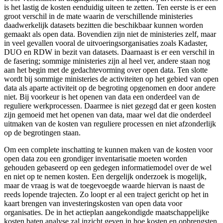
is het lastig de kosten eenduidig uiteen te zetten. Ten eerste is er een
groot verschil in de mate waarin de verschillende ministeries
daadwerkelijk datasets bezitten die beschikbaar kunnen worden
gemaakt als open data. Bovendien zijn niet de ministeries zelf, maar
in veel gevallen vooral de uitvoeringsorganisaties zoals Kadaster,
DUO en RDW in bezit van datasets. Daarnaast is er een verschil in
de fasering; sommige ministeries zijn al heel ver, andere staan nog
aan het begin met de gedachtevorming over open data. Ten slotte
wordt bij sommige ministeries de activiteiten op het gebied van open
data als aparte activiteit op de begroting opgenomen en door andere
niet. Bij voorkeur is het openen van data een onderdeel van de
reguliere werkprocessen. Daarmee is niet gezegd dat er geen kosten
zijn gemoeid met het openen van data, maar wel dat die onderdeel
uitmaken van de kosten van reguliere processen en niet afzonderlijk
op de begrotingen staan.
Om een complete inschatting te kunnen maken van de kosten voor
open data zou een grondiger inventarisatie moeten worden
gehouden gebaseerd op een gedegen informatiemodel over de wel
en niet op te nemen kosten. Een dergelijk onderzoek is mogelijk,
maar de vraag is wat de toegevoegde waarde hiervan is naast de
reeds lopende trajecten. Zo loopt er al een traject gericht op het in
kaart brengen van investeringskosten van open data voor
organisaties. De in het actieplan aangekondigde maatschappelijke
kosten baten analyse zal inzicht geven in hoe kosten en opbrengsten