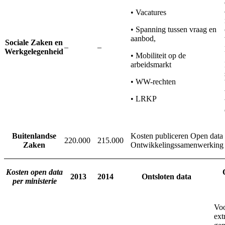
• Vacatures
• Spanning tussen vraag en
aanbod,
Sociale Zaken en
–
–
Werkgelegenheid
• Mobiliteit op de
arbeidsmarkt
• WW-rechten
• LRKP
Buitenlandse
Kosten publiceren Open data
220.000
215.000
Zaken
Ontwikkelingssamenwerking
Kosten open data
2013
2014
Ontsloten data
per ministerie
Voo
ext