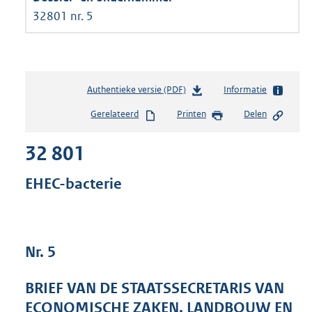
32801 nr. 5
Authentieke versie (PDF)
b
Informatie
e
Gerelateerd
Printen
Delen
s
t
32 801
a
n
d
EHEC-bacterie
s
g
r
o
Nr. 5
o
t
t
BRIEF VAN DE STAATSSECRETARIS VAN
e
ECONOMISCHE ZAKEN, LANDBOUW EN
: