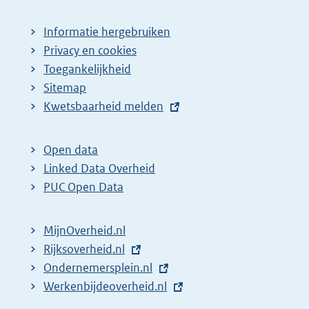
Informatie hergebruiken
Privacy en cookies
Toegankelijkheid
Sitemap
E
Kwetsbaarheid melden
x
t
Open data
e
Linked Data Overheid
r
PUC Open Data
n
e
MijnOverheid.nl
l
E
Rijksoverheid.nl
i
x
E
Ondernemersplein.nl
n
t
x
E
Werkenbijdeoverheid.nl
k
e
t
x