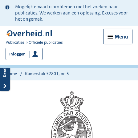
Ter
Mogelijk ervaart u problemen met het zoeken naar
informatie:
publicaties. We werken aan een oplossing. Excuses voor
het ongemak.
Menu
U
Publicaties
Officiële publicaties
bent
Inloggen
nu
hier:
Home
Kamerstuk 32801, nr. 5