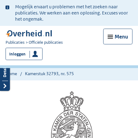
Ter
Mogelijk ervaart u problemen met het zoeken naar
informatie:
publicaties. We werken aan een oplossing. Excuses voor
het ongemak.
Menu
U
Publicaties
Officiële publicaties
bent
Inloggen
nu
hier:
Home
Kamerstuk 32793, nr. 575