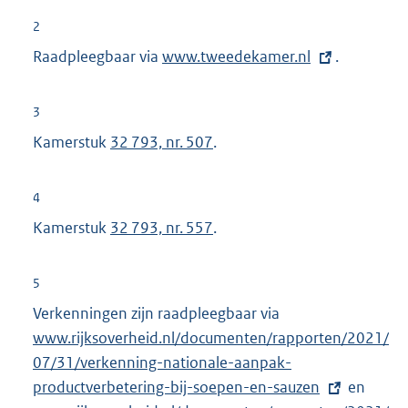
2
Raadpleegbaar via
E
www.tweedekamer.nl
.
x
t
3
e
Kamerstuk
32 793, nr. 507
.
r
n
4
e
Kamerstuk
32 793, nr. 557
.
l
i
n
5
k
Verkenningen zijn raadpleegbaar via
E
:
www.rijksoverheid.nl/documenten/rapporten/2021/
x
07/31/verkenning-nationale-aanpak-
t
productverbetering-bij-soepen-en-sauzen
e
en
E