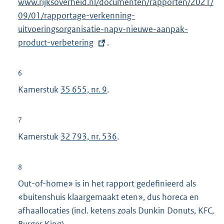
www.rijksoverheid.nl/documenten/rapporten/2021/
r
x
09/01/rapportage-verkenning-
n
t
uitvoeringsorganisatie-napv-nieuwe-aanpak-
e
e
product-verbetering
.
l
r
i
n
n
e
6
k
l
Kamerstuk
35 655, nr. 9
.
:
i
n
7
k
Kamerstuk
32 793, nr. 536
.
:
8
Out-of-home» is in het rapport gedefinieerd als
«buitenshuis klaargemaakt eten», dus horeca en
afhaallocaties (incl. ketens zoals Dunkin Donuts, KFC,