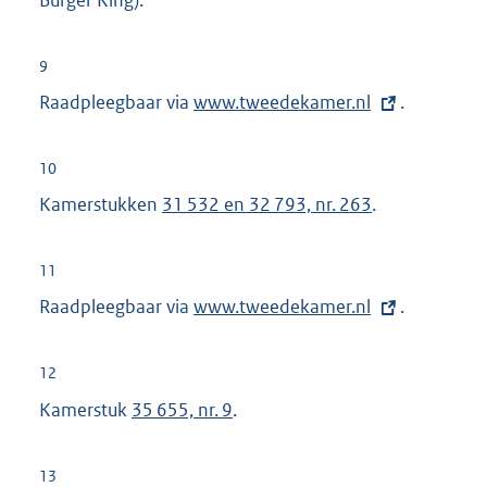
Burger King).
9
Raadpleegbaar via
E
www.tweedekamer.nl
.
x
t
10
e
Kamerstukken
31 532 en 32 793, nr. 263
.
r
n
11
e
Raadpleegbaar via
E
www.tweedekamer.nl
.
l
x
i
t
n
12
e
k
Kamerstuk
35 655, nr. 9
.
r
:
n
13
e