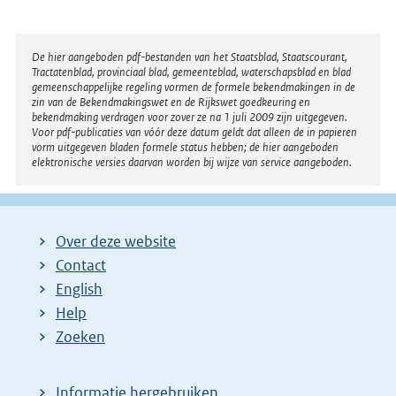
Disclaimer
De hier aangeboden pdf-bestanden van het Staatsblad, Staatscourant,
Tractatenblad, provinciaal blad, gemeenteblad, waterschapsblad en blad
gemeenschappelijke regeling vormen de formele bekendmakingen in de
zin van de Bekendmakingswet en de Rijkswet goedkeuring en
bekendmaking verdragen voor zover ze na 1 juli 2009 zijn uitgegeven.
Voor pdf-publicaties van vóór deze datum geldt dat alleen de in papieren
vorm uitgegeven bladen formele status hebben; de hier aangeboden
elektronische versies daarvan worden bij wijze van service aangeboden.
Over deze website
Contact
English
Help
Zoeken
Informatie hergebruiken