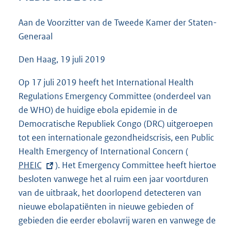
3
9
Aan de Voorzitter van de Tweede Kamer der Staten-
K
Generaal
b
Den Haag, 19 juli 2019
Op 17 juli 2019 heeft het International Health
Regulations Emergency Committee (onderdeel van
de WHO) de huidige ebola epidemie in de
Democratische Republiek Congo (DRC) uitgeroepen
tot een internationale gezondheidscrisis, een Public
Health Emergency of International Concern (
E
PHEIC
). Het Emergency Committee heeft hiertoe
x
besloten vanwege het al ruim een jaar voortduren
t
van de uitbraak, het doorlopend detecteren van
e
nieuwe ebolapatiënten in nieuwe gebieden of
r
gebieden die eerder ebolavrij waren en vanwege de
n