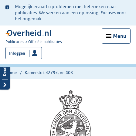
Ter
Mogelijk ervaart u problemen met het zoeken naar
informatie:
publicaties. We werken aan een oplossing. Excuses voor
het ongemak.
Menu
U
Publicaties
Officiële publicaties
bent
Inloggen
nu
hier:
Home
Kamerstuk 32793, nr. 408