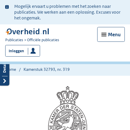
Ter
Mogelijk ervaart u problemen met het zoeken naar
informatie:
publicaties. We werken aan een oplossing. Excuses voor
het ongemak.
Menu
U
Publicaties
Officiële publicaties
bent
Inloggen
nu
hier:
Home
Kamerstuk 32793, nr. 319