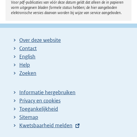
Voor pdf-publicaties van vóór deze datum geldt dat alleen de in papieren
i
vorm uitgegeven bladen formele status hebben; de hier aangeboden
elektronische versies daarvan worden bij wijze van service aangeboden.
n
k
:
Over deze website
Contact
English
Help
Zoeken
Informatie hergebruiken
Privacy en cookies
Toegankelijkheid
Sitemap
E
Kwetsbaarheid melden
x