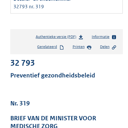
32793 nr. 319
Authentieke versie (PDF)
b
Informatie
e
Gerelateerd
Printen
Delen
s
t
32 793
a
n
d
Preventief gezondheidsbeleid
s
g
r
o
Nr. 319
o
t
t
BRIEF VAN DE MINISTER VOOR
e
MEDISCHE ZORG
: