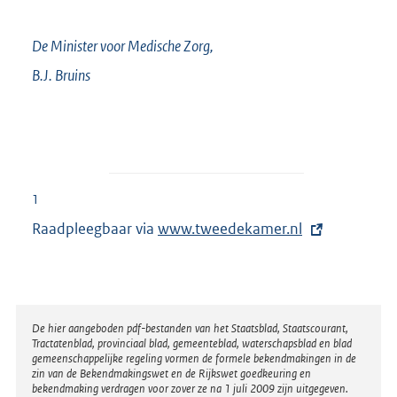
De Minister voor Medische Zorg,
B.J.
Bruins
1
Raadpleegbaar via
E
www.tweedekamer.nl
x
t
e
r
Disclaimer
De hier aangeboden pdf-bestanden van het Staatsblad, Staatscourant,
Tractatenblad, provinciaal blad, gemeenteblad, waterschapsblad en blad
n
gemeenschappelijke regeling vormen de formele bekendmakingen in de
e
zin van de Bekendmakingswet en de Rijkswet goedkeuring en
bekendmaking verdragen voor zover ze na 1 juli 2009 zijn uitgegeven.
l