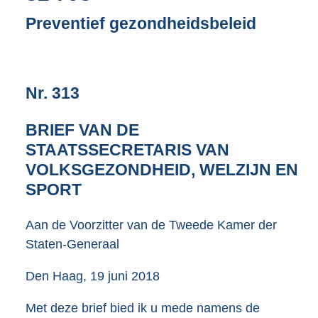
n
d
Preventief gezondheidsbeleid
s
g
r
o
Nr. 313
o
t
t
BRIEF VAN DE
e
STAATSSECRETARIS VAN
:
4
VOLKSGEZONDHEID, WELZIJN EN
0
SPORT
K
b
Aan de Voorzitter van de Tweede Kamer der
Staten-Generaal
Den Haag, 19 juni 2018
Met deze brief bied ik u mede namens de