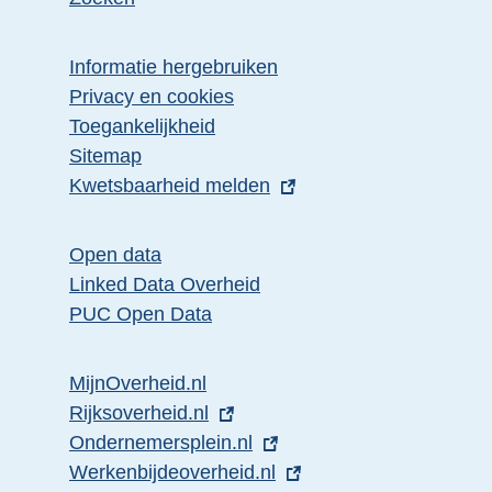
Informatie hergebruiken
Privacy en cookies
Toegankelijkheid
Sitemap
E
Kwetsbaarheid melden
x
t
Open data
e
Linked Data Overheid
r
PUC Open Data
n
e
MijnOverheid.nl
l
E
Rijksoverheid.nl
i
x
E
Ondernemersplein.nl
n
t
x
E
Werkenbijdeoverheid.nl
k