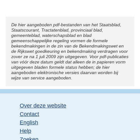
t
e
r
Disclaimer
De hier aangeboden pdf-bestanden van het Staatsblad,
Staatscourant, Tractatenblad, provinciaal blad,
n
gemeenteblad, waterschapsblad en blad
e
gemeenschappelijke regeling vormen de formele
bekendmakingen in de zin van de Bekendmakingswet en
l
de Rijkswet goedkeuring en bekendmaking verdragen voor
zover ze na 1 juli 2009 zijn uitgegeven. Voor pdf-publicaties
i
van vóór deze datum geldt dat alleen de in papieren vorm
n
uitgegeven bladen formele status hebben; de hier
aangeboden elektronische versies daarvan worden bij
k
wijze van service aangeboden.
:
Over deze website
Contact
English
Help
Zoeken