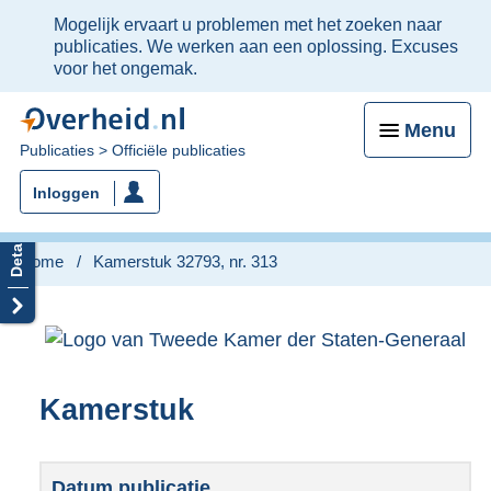
Ter
Mogelijk ervaart u problemen met het zoeken naar
informatie:
publicaties. We werken aan een oplossing. Excuses
voor het ongemak.
Menu
U
Publicaties
Officiële publicaties
bent
Inloggen
nu
hier:
Home
Kamerstuk 32793, nr. 313
Kamerstuk