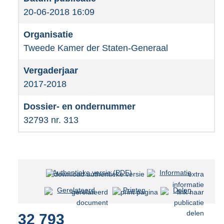
20-06-2018 16:09
Tweede Kamer der Staten-Generaal
2017-2018
32793 nr. 313
Authentieke versie (PDF)
b
Informatie
e
Gerelateerd
Printen
Delen
s
t
32 793
a