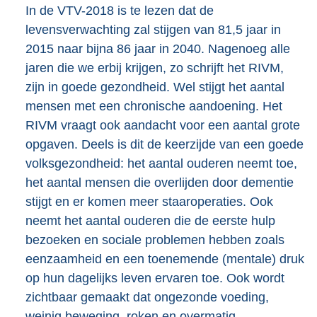
In de VTV-2018 is te lezen dat de
t
levensverwachting zal stijgen van 81,5 jaar in
e
2015 naar bijna 86 jaar in 2040. Nagenoeg alle
r
jaren die we erbij krijgen, zo schrijft het RIVM,
n
zijn in goede gezondheid. Wel stijgt het aantal
e
mensen met een chronische aandoening. Het
l
RIVM vraagt ook aandacht voor een aantal grote
i
opgaven. Deels is dit de keerzijde van een goede
n
volksgezondheid: het aantal ouderen neemt toe,
k
het aantal mensen die overlijden door dementie
:
stijgt en er komen meer staaroperaties. Ook
neemt het aantal ouderen die de eerste hulp
bezoeken en sociale problemen hebben zoals
eenzaamheid en een toenemende (mentale) druk
op hun dagelijks leven ervaren toe. Ook wordt
zichtbaar gemaakt dat ongezonde voeding,
weinig beweging, roken en overmatig