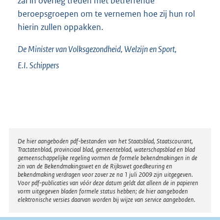
zal in overleg treden met betreffende
beroepsgroepen om te vernemen hoe zij hun rol
hierin zullen oppakken.
De Minister van Volksgezondheid, Welzijn en Sport,
E.I.
Schippers
Disclaimer
De hier aangeboden pdf-bestanden van het Staatsblad, Staatscourant,
Tractatenblad, provinciaal blad, gemeenteblad, waterschapsblad en blad
gemeenschappelijke regeling vormen de formele bekendmakingen in de
zin van de Bekendmakingswet en de Rijkswet goedkeuring en
bekendmaking verdragen voor zover ze na 1 juli 2009 zijn uitgegeven.
Voor pdf-publicaties van vóór deze datum geldt dat alleen de in papieren
vorm uitgegeven bladen formele status hebben; de hier aangeboden
elektronische versies daarvan worden bij wijze van service aangeboden.