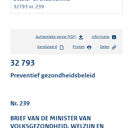
32793 nr. 239
Authentieke versie (PDF)
b
Informatie
e
Gerelateerd
Printen
Delen
s
t
32 793
a
n
d
Preventief gezondheidsbeleid
s
g
r
o
Nr. 239
o
t
t
BRIEF VAN DE MINISTER VAN
e
VOLKSGEZONDHEID, WELZIJN EN
: