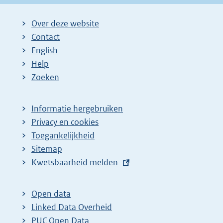
Over deze website
Contact
English
Help
Zoeken
Informatie hergebruiken
Privacy en cookies
Toegankelijkheid
Sitemap
E
Kwetsbaarheid melden
x
t
Open data
e
Linked Data Overheid
r
PUC Open Data