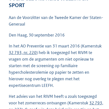
4
SPORT
3
K
Aan de Voorzitter van de Tweede Kamer der Staten-
b
Generaal
Den Haag, 30 september 2016
In het AO Preventie van 31 maart 2016 (Kamerstuk
32 793, nr. 220
) heb ik toegezegd het RIVM te
vragen om de argumenten om niet opnieuw te
starten met de screening op familiaire
hypercholesterolemie op papier te zetten en
hierover nog overleg te plegen met het
expertisecentrum LEEFH.
Het advies van het RIVM heeft u zoals toegezegd
voor het zomerreces ontvangen (Kamerstuk
32 793,