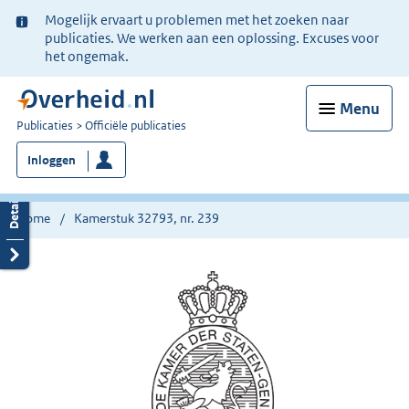
Ter
Mogelijk ervaart u problemen met het zoeken naar
informatie:
publicaties. We werken aan een oplossing. Excuses voor
het ongemak.
Menu
U
Publicaties
Officiële publicaties
bent
Inloggen
nu
hier:
Home
Kamerstuk 32793, nr. 239