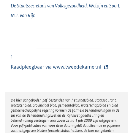
De Staatssecretaris van Volksgezondheid, Welzijn en Sport,
M.J. van
Rijn
1
Raadpleegbaar via
E
www.tweedekamer.nl
x
t
e
r
Disclaimer
De hier aangeboden pdf-bestanden van het Staatsblad, Staatscourant,
Tractatenblad, provinciaal blad, gemeenteblad, waterschapsblad en blad
n
gemeenschappelijke regeling vormen de formele bekendmakingen in de
e
zin van de Bekendmakingswet en de Rijkswet goedkeuring en
bekendmaking verdragen voor zover ze na 1 juli 2009 zijn uitgegeven.
l
Voor pdf-publicaties van vóór deze datum geldt dat alleen de in papieren
i
vorm uitgegeven bladen formele status hebben; de hier aangeboden