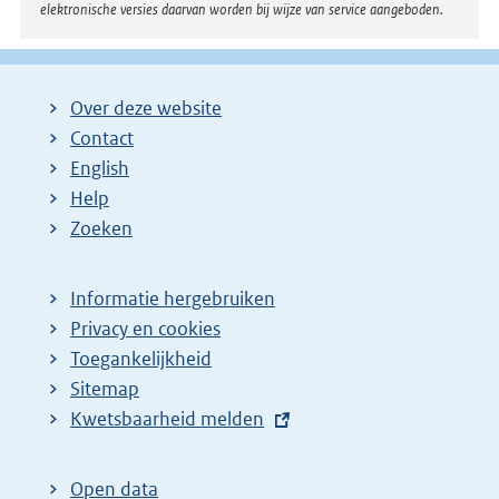
elektronische versies daarvan worden bij wijze van service aangeboden.
n
k
:
Over deze website
Contact
English
Help
Zoeken
Informatie hergebruiken
Privacy en cookies
Toegankelijkheid
Sitemap
E
Kwetsbaarheid melden
x
t
Open data