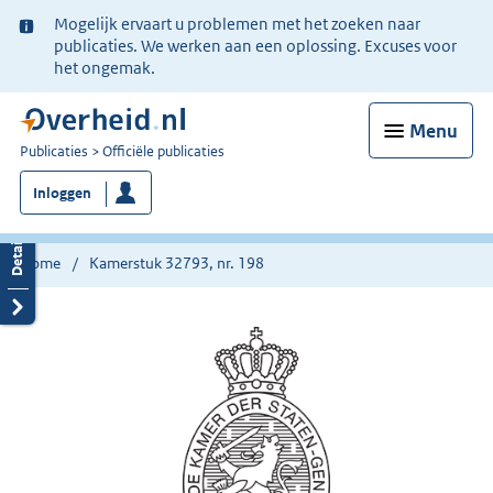
Ter
Mogelijk ervaart u problemen met het zoeken naar
informatie:
publicaties. We werken aan een oplossing. Excuses voor
het ongemak.
Menu
U
Publicaties
Officiële publicaties
bent
Inloggen
nu
hier:
Home
Kamerstuk 32793, nr. 198