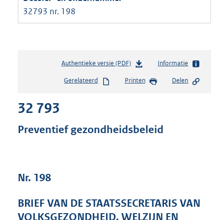
32793 nr. 198
Authentieke versie (PDF)
b
Informatie
e
Gerelateerd
Printen
Delen
s
t
32 793
a
n
d
Preventief gezondheidsbeleid
s
g
r
o
Nr. 198
o
t
t
BRIEF VAN DE STAATSSECRETARIS VAN
e
VOLKSGEZONDHEID, WELZIJN EN
: