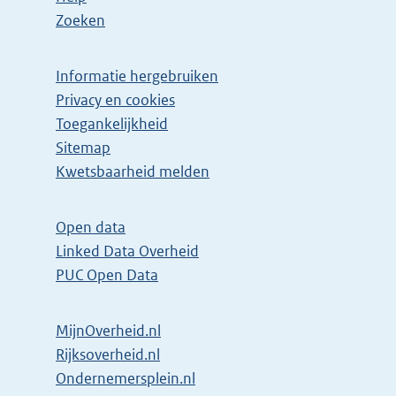
Zoeken
Informatie hergebruiken
Privacy en cookies
Toegankelijkheid
Sitemap
E
Kwetsbaarheid melden
x
t
Open data
e
Linked Data Overheid
r
PUC Open Data
n
e
MijnOverheid.nl
l
E
Rijksoverheid.nl
i
x
E
Ondernemersplein.nl
n