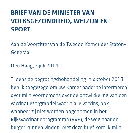
t
t
BRIEF VAN DE MINISTER VAN
e
VOLKSGEZONDHEID, WELZIJN EN
:
5
SPORT
6
K
Aan de Voorzitter van de Tweede Kamer der Staten-
b
Generaal
Den Haag, 3 juli 2014
Tijdens de begrotingsbehandeling in oktober 2013
heb ik toegezegd om uw Kamer nader te informeren
over mijn voornemens over de ontwikkeling van een
vaccinatiezorgmodel waarin alle vaccins, ook
wanneer zij niet worden opgenomen in het
Rijksvaccinatieprogramma (RVP), de weg naar de
burger kunnen vinden. Met deze brief kom ik mijn