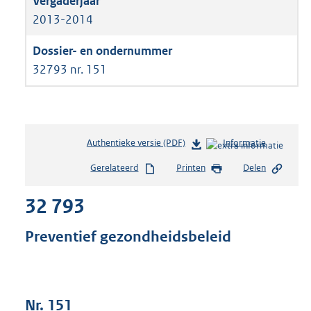
2013-2014
32793 nr. 151
Authentieke versie (PDF)
b
Informatie
e
Gerelateerd
Printen
Delen
s
t
32 793
a
n
d
Preventief gezondheidsbeleid
s
g
r
o
Nr. 151
o