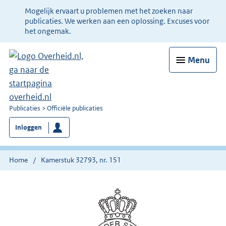
Ter
Mogelijk ervaart u problemen met het zoeken naar
informatie:
publicaties. We werken aan een oplossing. Excuses voor
het ongemak.
Menu
U
Publicaties
Officiële publicaties
bent
Inloggen
nu
hier:
Home
Kamerstuk 32793, nr. 151