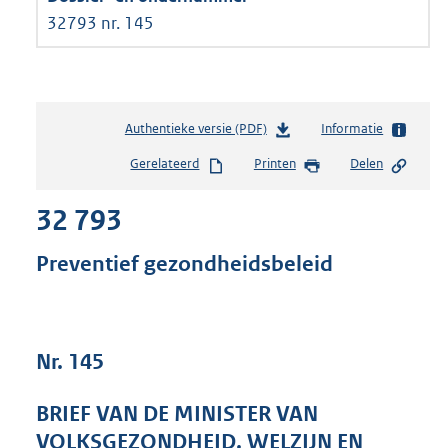
32793 nr. 145
Authentieke versie (PDF)
b
Informatie
e
Gerelateerd
Printen
Delen
s
t
32 793
a
n
d
Preventief gezondheidsbeleid
s
g
r
o
Nr. 145
o
t
t
BRIEF VAN DE MINISTER VAN
e
VOLKSGEZONDHEID, WELZIJN EN
: