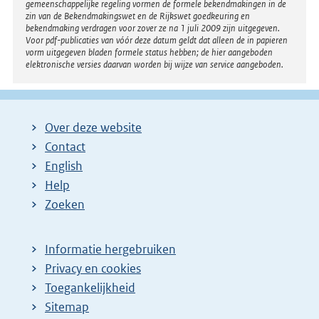
gemeenschappelijke regeling vormen de formele bekendmakingen in de
zin van de Bekendmakingswet en de Rijkswet goedkeuring en
bekendmaking verdragen voor zover ze na 1 juli 2009 zijn uitgegeven.
Voor pdf-publicaties van vóór deze datum geldt dat alleen de in papieren
vorm uitgegeven bladen formele status hebben; de hier aangeboden
elektronische versies daarvan worden bij wijze van service aangeboden.
Over deze website
Contact
English
Help
Zoeken
Informatie hergebruiken
Privacy en cookies
Toegankelijkheid
Sitemap