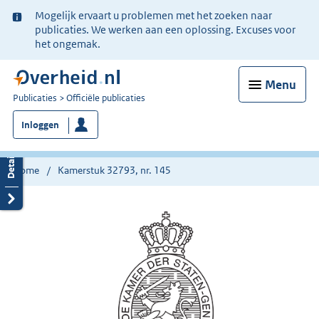
Ter
Mogelijk ervaart u problemen met het zoeken naar
informatie:
publicaties. We werken aan een oplossing. Excuses voor
het ongemak.
Menu
U
Publicaties
Officiële publicaties
bent
Inloggen
nu
hier:
Home
Kamerstuk 32793, nr. 145