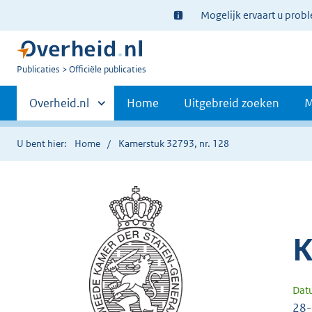
Ter
Mogelijk ervaart u prob
informatie:
U
Publicaties
Officiële publicaties
bent
Primaire
nu
Andere
Overheid.nl
Home
Uitgebreid zoeken
M
hier:
sites
navigatie
binnen
U bent hier:
Home
Kamerstuk 32793, nr. 128
K
Dat
28