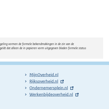
regeling vormen de formele bekendmakingen in de zin van de
eldt dat alleen de in papieren vorm uitgegeven bladen formele status
MijnOverheid.nl
E
Rijksoverheid.nl
x
E
Ondernemersplein.nl
t
x
E
Werkenbijdeoverheid.nl
e
t
x
r
e
t