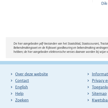
Dik
De hier aangeboden pdf-bestanden van het Staatsblad, Staatscourant, Tract
Disclaimer
Bekendmakingswet en de Rijkswet goedkeuring en bekendmaking verdragen voor
hebben; de hier aangeboden elektronische versies daarvan worden bij wijze 
Over deze website
Informat
Contact
Privacy 
English
Toeganke
Help
Sitemap
Zoeken
E
Kwetsba
x