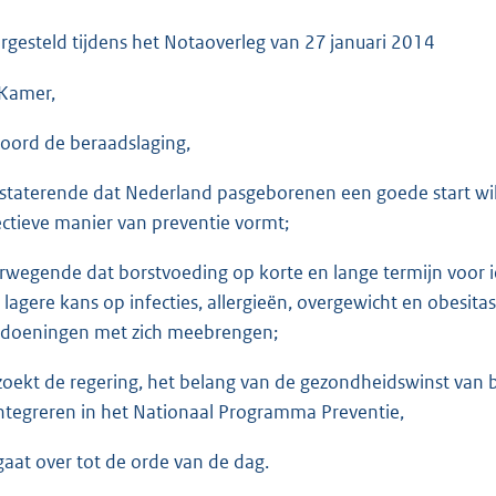
o
o
rgesteld tijdens het Notaoverleg van
27 januari 2014
t
Kamer,
t
e
oord de beraadslaging,
:
3
staterende dat Nederland pasgeborenen een goede start wi
5
ectieve manier van preventie vormt;
K
b
rwegende dat borstvoeding op korte en lange termijn voor 
 lagere kans op infecties, allergieën, overgewicht en obesita
doeningen met zich meebrengen;
zoekt de regering, het belang van de gezondheidswinst van 
integreren in het Nationaal Programma Preventie,
gaat over tot de orde van de dag.