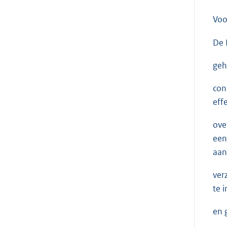
Voo
De 
geh
con
eff
ove
een
aan
ver
te 
en 