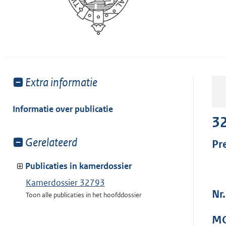
Toon
Extra informatie
meer
van:
Informatie over publicatie
3
Toon
Gerelateerd
Pr
meer
van:
Publicaties in kamerdossier
Kamerdossier 32793
Nr
Toon alle publicaties in het hoofddossier
MO