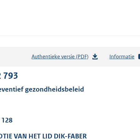
Authentieke versie (PDF)
b
Informatie
e
s
2 793
t
eventief gezondheidsbeleid
a
n
d
s
. 128
g
r
TIE VAN HET LID DIK-FABER