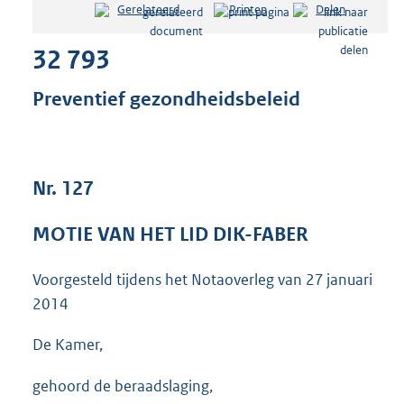
Gerelateerd
Printen
Delen
s
t
32 793
a
n
d
Preventief gezondheidsbeleid
s
g
r
o
Nr. 127
o
t
t
MOTIE VAN HET LID DIK-FABER
e
:
Voorgesteld tijdens het Notaoverleg van
27 januari
3
5
2014
K
b
De Kamer,
gehoord de beraadslaging,