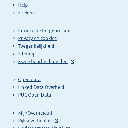
Help
Zoeken
Informatie hergebruiken
Privacy en cookies
Toegankelijkheid
Sitemap
E
Kwetsbaarheid melden
x
t
Open data
e
Linked Data Overheid
r
PUC Open Data
n
e
MijnOverheid.nl
l
E
Rijksoverheid.nl
i