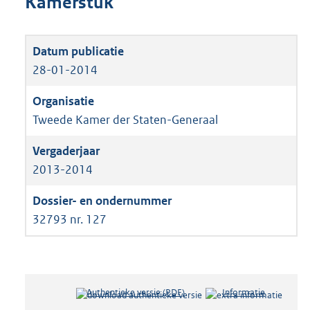
Kamerstuk
28-01-2014
Tweede Kamer der Staten-Generaal
2013-2014
32793 nr. 127
Authentieke versie (PDF)
b
Informatie
e