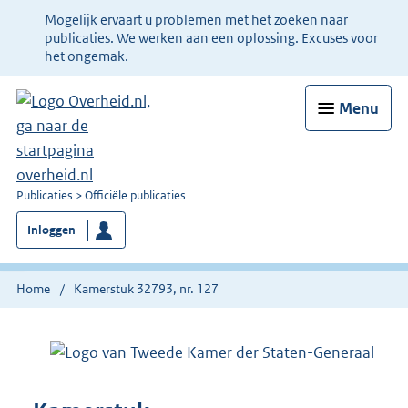
Ter
Mogelijk ervaart u problemen met het zoeken naar
informatie:
publicaties. We werken aan een oplossing. Excuses voor
het ongemak.
Menu
U
Publicaties
Officiële publicaties
bent
Inloggen
nu
hier:
Home
Kamerstuk 32793, nr. 127