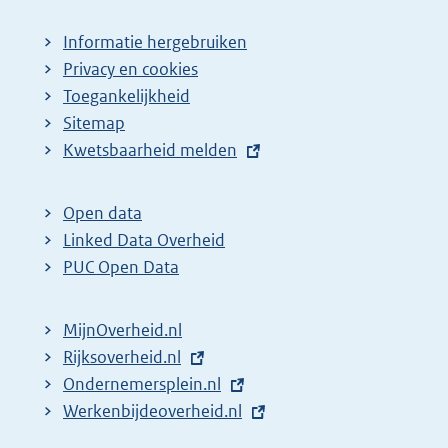
Informatie hergebruiken
Privacy en cookies
Toegankelijkheid
Sitemap
E
Kwetsbaarheid melden
x
t
Open data
e
Linked Data Overheid
r
PUC Open Data
n
e
MijnOverheid.nl
l
E
Rijksoverheid.nl
i
x
E
Ondernemersplein.nl
n
t
x
E
Werkenbijdeoverheid.nl
k
e
t
x
: