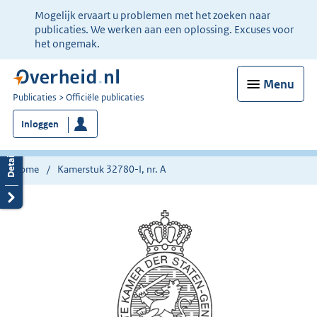
Ter
Mogelijk ervaart u problemen met het zoeken naar
informatie:
publicaties. We werken aan een oplossing. Excuses voor
het ongemak.
Menu
U
Publicaties
Officiële publicaties
bent
Inloggen
nu
hier:
Home
Kamerstuk 32780-I, nr. A