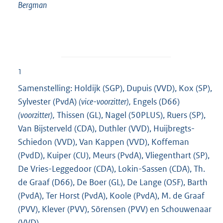
Bergman
1
Samenstelling: Holdijk (SGP), Dupuis (VVD), Kox (SP),
Sylvester (PvdA)
(vice-voorzitter),
Engels (D66)
(voorzitter),
Thissen (GL), Nagel (50PLUS), Ruers (SP),
Van Bijsterveld (CDA), Duthler (VVD), Huijbregts-
Schiedon (VVD), Van Kappen (VVD), Koffeman
(PvdD), Kuiper (CU), Meurs (PvdA), Vliegenthart (SP),
De Vries-Leggedoor (CDA), Lokin-Sassen (CDA), Th.
de Graaf (D66), De Boer (GL), De Lange (OSF), Barth
(PvdA), Ter Horst (PvdA), Koole (PvdA), M. de Graaf
(PVV), Klever (PVV), Sörensen (PVV) en Schouwenaar
(VVD).