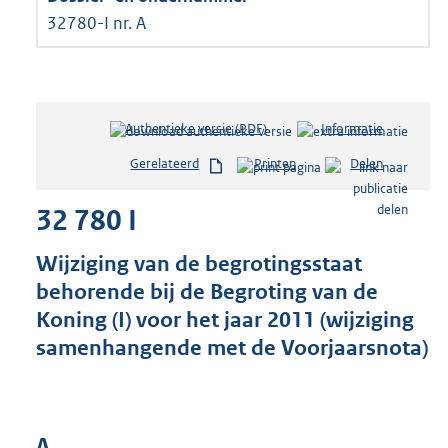
32780-I nr. A
Authentieke versie (PDF)
b
Informatie
e
Gerelateerd
Printen
Delen
s
t
32 780 I
a
n
d
Wijziging van de begrotingsstaat
s
behorende bij de Begroting van de
g
Koning (I) voor het jaar 2011 (wijziging
r
o
samenhangende met de Voorjaarsnota)
o
t
t
e
A
: