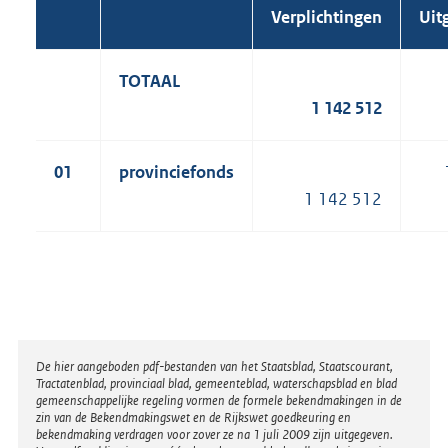
Verplichtingen
Uit
TOTAAL
1 142 512
01
provinciefonds
1 142 512
Disclaimer
De hier aangeboden pdf-bestanden van het Staatsblad, Staatscourant,
Tractatenblad, provinciaal blad, gemeenteblad, waterschapsblad en blad
gemeenschappelijke regeling vormen de formele bekendmakingen in de
zin van de Bekendmakingswet en de Rijkswet goedkeuring en
bekendmaking verdragen voor zover ze na 1 juli 2009 zijn uitgegeven.