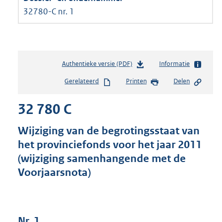
32780-C nr. 1
Authentieke versie (PDF)
b
Informatie
e
Gerelateerd
Printen
Delen
s
t
32 780 C
a
n
d
Wijziging van de begrotingsstaat van
s
het provinciefonds voor het jaar 2011
g
(wijziging samenhangende met de
r
o
Voorjaarsnota)
o
t
t
e
Nr. 1
: