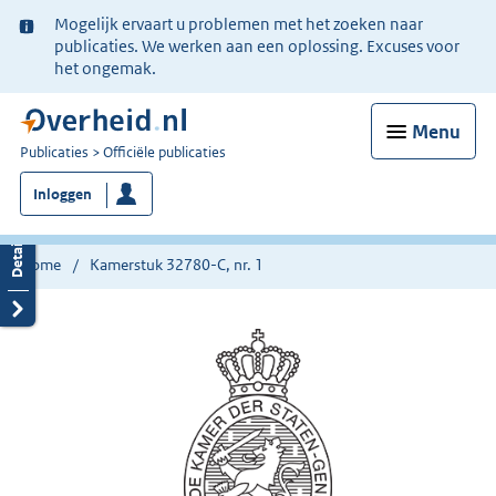
Ter
Mogelijk ervaart u problemen met het zoeken naar
informatie:
publicaties. We werken aan een oplossing. Excuses voor
het ongemak.
Menu
U
Publicaties
Officiële publicaties
bent
Inloggen
nu
hier:
Home
Kamerstuk 32780-C, nr. 1