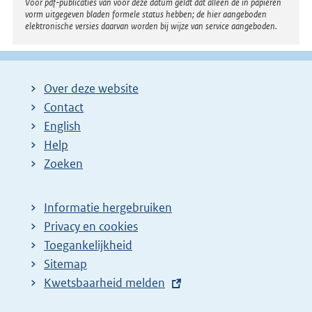
Voor pdf-publicaties van vóór deze datum geldt dat alleen de in papieren
vorm uitgegeven bladen formele status hebben; de hier aangeboden
elektronische versies daarvan worden bij wijze van service aangeboden.
Over deze website
Contact
English
Help
Zoeken
Informatie hergebruiken
Privacy en cookies
Toegankelijkheid
Sitemap
E
Kwetsbaarheid melden
x