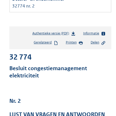
32774 nr. 2
Authentieke versie (PDF)
b
Informatie
e
Gerelateerd
Printen
Delen
s
t
32 774
a
n
d
Besluit congestiemanagement
s
elektriciteit
g
r
o
o
t
Nr. 2
t
e
LIJST VAN VRAGEN EN ANTWOORDEN
: