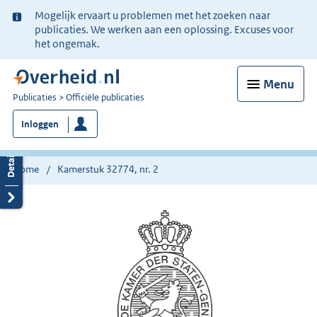
Ter
Mogelijk ervaart u problemen met het zoeken naar
informatie:
publicaties. We werken aan een oplossing. Excuses voor
het ongemak.
Menu
U
Publicaties
Officiële publicaties
bent
Inloggen
nu
hier:
Home
Kamerstuk 32774, nr. 2