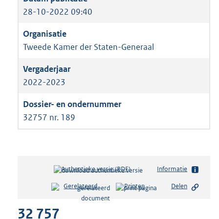
28-10-2022 09:40
Tweede Kamer der Staten-Generaal
2022-2023
32757 nr. 189
Authentieke versie (PDF)
b
Informatie
e
Gerelateerd
Printen
Delen
s
t
32 757
a