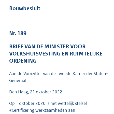
n
d
Bouwbesluit
s
g
r
o
Nr. 189
o
t
t
BRIEF VAN DE MINISTER VOOR
e
VOLKSHUISVESTING EN RUIMTELIJKE
:
3
ORDENING
9
K
Aan de Voorzitter van de Tweede Kamer der Staten-
b
Generaal
Den Haag, 21 oktober 2022
Op 1 oktober 2020 is het wettelijk stelsel
«Certificering werkzaamheden aan