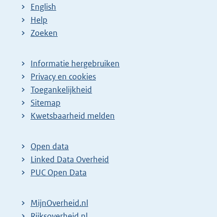
English
Help
Zoeken
Informatie hergebruiken
Privacy en cookies
Toegankelijkheid
Sitemap
E
Kwetsbaarheid melden
x
t
Open data
e
Linked Data Overheid
r
PUC Open Data
n
e
MijnOverheid.nl
l
E
Rijksoverheid.nl