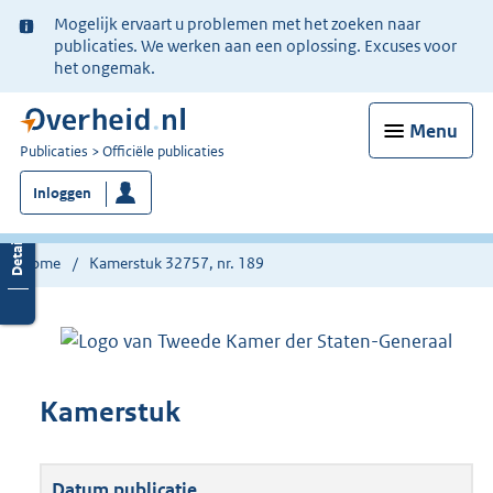
Ter
Mogelijk ervaart u problemen met het zoeken naar
informatie:
publicaties. We werken aan een oplossing. Excuses voor
het ongemak.
Menu
U
Publicaties
Officiële publicaties
bent
Inloggen
nu
hier:
Home
Kamerstuk 32757, nr. 189
Kamerstuk