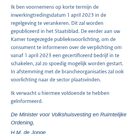
r
Ik ben voornemens op korte termijn de
n
inwerkingtredingsdatum 1 april 2023 in de
e
regelgeving te verankeren. Dit zal worden
l
gepubliceerd in het Staatsblad. De eerder aan uw
i
Kamer toegezegde publieksvoorlichting, om de
n
consument te informeren over de verplichting om
k
vanaf 1 april 2023 een gecertificeerd bedrijf in te
:
schakelen, zal zo spoedig mogelijk worden gestart.
In afstemming met de brancheorganisaties zal ook
voorlichting naar de sector plaatsvinden.
Ik verwacht u hiermee voldoende te hebben
geïnformeerd.
De Minister voor Volkshuisvesting en Ruimtelijke
Ordening,
H.M. de
Jonge