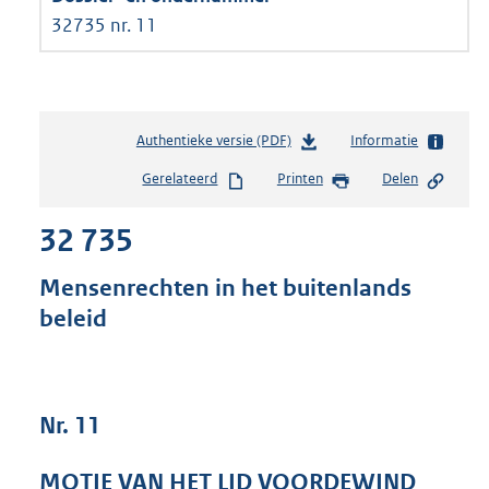
32735 nr. 11
Authentieke versie (PDF)
b
Informatie
e
Gerelateerd
Printen
Delen
s
t
32 735
a
n
d
Mensenrechten in het buitenlands
s
beleid
g
r
o
o
t
Nr. 11
t
e
MOTIE VAN HET LID VOORDEWIND
: