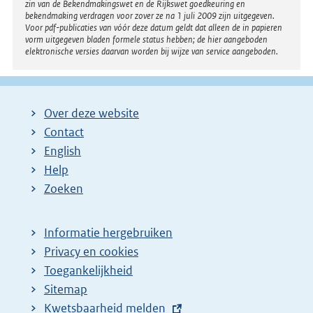
zin van de Bekendmakingswet en de Rijkswet goedkeuring en
bekendmaking verdragen voor zover ze na 1 juli 2009 zijn uitgegeven.
Voor pdf-publicaties van vóór deze datum geldt dat alleen de in papieren
vorm uitgegeven bladen formele status hebben; de hier aangeboden
elektronische versies daarvan worden bij wijze van service aangeboden.
Over deze website
Contact
English
Help
Zoeken
Informatie hergebruiken
Privacy en cookies
Toegankelijkheid
Sitemap
E
Kwetsbaarheid melden