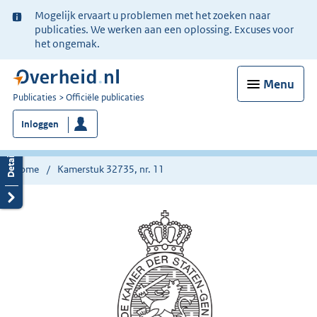
Ter
Mogelijk ervaart u problemen met het zoeken naar
informatie:
publicaties. We werken aan een oplossing. Excuses voor
het ongemak.
Menu
U
Publicaties
Officiële publicaties
bent
Inloggen
nu
hier:
Home
Kamerstuk 32735, nr. 11