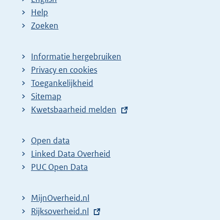
Help
Zoeken
Informatie hergebruiken
Privacy en cookies
Toegankelijkheid
Sitemap
E
Kwetsbaarheid melden
x
t
Open data
e
Linked Data Overheid
r
PUC Open Data
n
e
MijnOverheid.nl
l
E
Rijksoverheid.nl
i