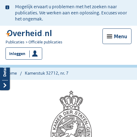
Ter
Mogelijk ervaart u problemen met het zoeken naar
informatie:
publicaties. We werken aan een oplossing. Excuses voor
het ongemak.
Menu
U
Publicaties
Officiële publicaties
bent
Inloggen
nu
hier:
Home
Kamerstuk 32712, nr. 7