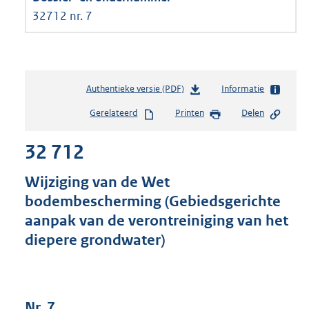
32712 nr. 7
Authentieke versie (PDF)
b
Informatie
e
Gerelateerd
Printen
Delen
s
t
32 712
a
n
d
Wijziging van de Wet
s
bodembescherming (Gebiedsgerichte
g
aanpak van de verontreiniging van het
r
o
diepere grondwater)
o
t
t
e
Nr. 7
: